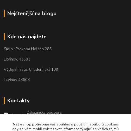
Nejčtenější na blogu
Kde nás najdete
Sídlo : Prokopa Holého 285
Litvínov, 43603
Výdejní místo: Chudeřínská 109
Litvínov 43603
Kontakty
Zákaznická podpora
+420 792 382 634
Náš eshop potřebuje váš souhlas s použitím souborů cookies
(Po-Pá, 8-16 hod.)
,aby se vám mohli zobrazovat informace týkající se vašich zájmů.