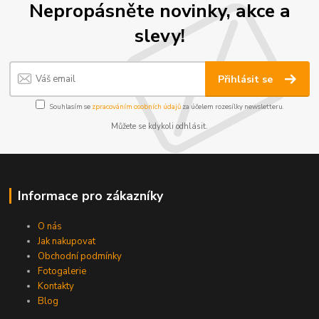
Nepropásněte novinky, akce a
slevy!
Přihlásit se
Souhlasím se
zpracováním osobních údajů
za účelem rozesílky newsletteru.
Můžete se kdykoli odhlásit.
Informace pro zákazníky
O nás
Jak nakupovat
Obchodní podmínky
Fotogalerie
Kontakty
Blog