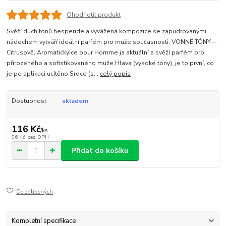
Ohodnotit produkt
Svěží duch tónů hesperide a vyvážená kompozice se zapudrovanými
nádechem vytváří ideální parfém pro muže současnosti. VONNÉ TÓNY—
Citrusově, AromatickýIce pour Homme ja aktuální a svěží parfém pro
přirozeného a sofistikovaného muže.Hlava (vysoké tóny), je to první, co
je po aplikaci ucítěno.Srdce (s...
celý popis
Dostupnost
skladem
116 Kč
/
ks
96 Kč
bez DPH
Přidat do košíku
Do oblíbených
Kompletní specifikace