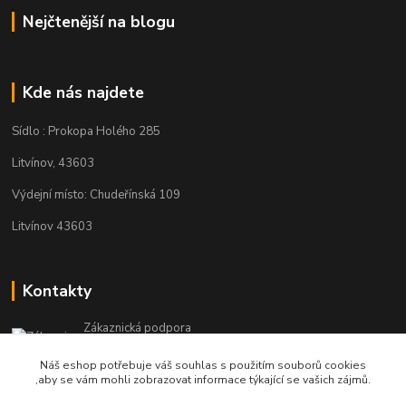
Nejčtenější na blogu
Kde nás najdete
Sídlo : Prokopa Holého 285
Litvínov, 43603
Výdejní místo: Chudeřínská 109
Litvínov 43603
Kontakty
Zákaznická podpora
+420 792 382 634
Náš eshop potřebuje váš souhlas s použitím souborů cookies
(Po-Pá, 8-16 hod.)
,aby se vám mohli zobrazovat informace týkající se vašich zájmů.
objednavky@kosmetikaprovlasy.com