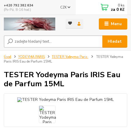
0
ks
+420 792 382 634
CZK
za
0 Kč
(Po-Pá, 8-16 hod.)
Menu
Hledat
Úvod
YODEYMA PARIS
TESTER Yodeyma Paris
TESTER Yodeyma
Paris IRIS Eau de Parfum 15ML
TESTER Yodeyma Paris IRIS Eau
de Parfum 15ML