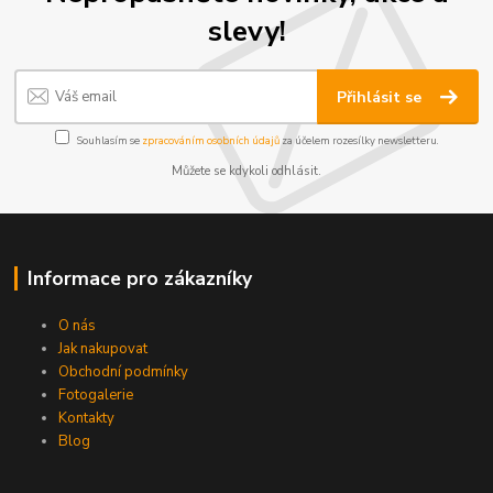
slevy!
Přihlásit se
Souhlasím se
zpracováním osobních údajů
za účelem rozesílky newsletteru.
Můžete se kdykoli odhlásit.
Informace pro zákazníky
O nás
Jak nakupovat
Obchodní podmínky
Fotogalerie
Kontakty
Blog