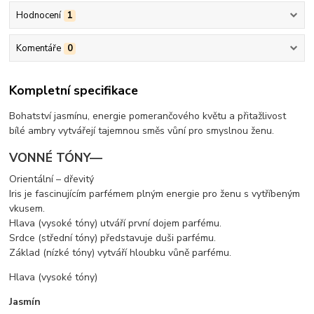
Hodnocení
1
Komentáře
0
Kompletní specifikace
Bohatství jasmínu, energie pomerančového květu a přitažlivost
bílé ambry vytvářejí tajemnou směs vůní pro smyslnou ženu.
VONNÉ TÓNY—
Orientální – dřevitý
Iris je fascinujícím parfémem plným energie pro ženu s vytříbeným
vkusem.
Hlava (vysoké tóny) utváří první dojem parfému.
Srdce (střední tóny) představuje duši parfému.
Základ (nízké tóny) vytváří hloubku vůně parfému.
Hlava (vysoké tóny)
Jasmín