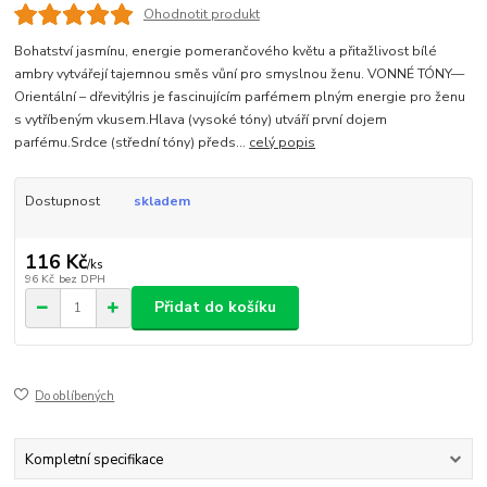
Ohodnotit produkt
Bohatství jasmínu, energie pomerančového květu a přitažlivost bílé
ambry vytvářejí tajemnou směs vůní pro smyslnou ženu. VONNÉ TÓNY—
Orientální – dřevitýIris je fascinujícím parfémem plným energie pro ženu
s vytříbeným vkusem.Hlava (vysoké tóny) utváří první dojem
parfému.Srdce (střední tóny) předs...
celý popis
Dostupnost
skladem
116 Kč
/
ks
96 Kč
bez DPH
Přidat do košíku
Do oblíbených
Kompletní specifikace