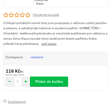
Ohodnotit produkt
Oslňující počáteční vonné tóny jsou propojeny s vášnivou směsí jasmínu
a vetiveru, a vytvářejí tak noblesní a moderní parfém. VONNÉ TÓNY—
Orientální – květinovýSophisticate je smyslným parfémem pro vášnivou a
silnou ženu.Hlava (vysoké tóny) utváří první dojem parfému.Srdce
(střední tóny) představuj...
celý popis
Dostupnost
skladem
116 Kč
/
ks
96 Kč
bez DPH
Přidat do košíku
Do oblíbených