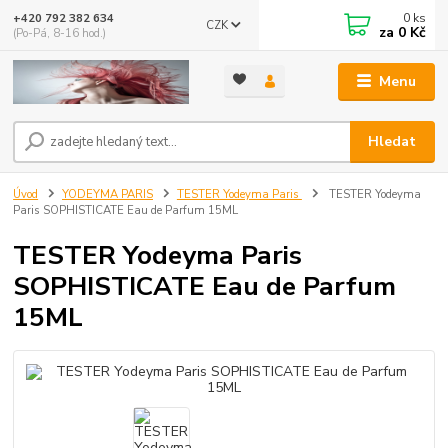
0
ks
+420 792 382 634
CZK
za
0 Kč
(Po-Pá, 8-16 hod.)
Menu
Hledat
Úvod
YODEYMA PARIS
TESTER Yodeyma Paris
TESTER Yodeyma
Paris SOPHISTICATE Eau de Parfum 15ML
TESTER Yodeyma Paris
SOPHISTICATE Eau de Parfum
15ML