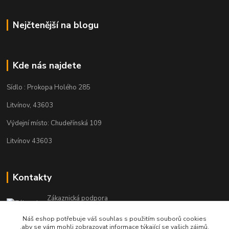
Nejčtenější na blogu
Kde nás najdete
Sídlo : Prokopa Holého 285
Litvínov, 43603
Výdejní místo: Chudeřínská 109
Litvínov 43603
Kontakty
Zákaznická podpora
+420 792 382 634
Náš eshop potřebuje váš souhlas s použitím souborů cookies
(Po-Pá, 8-16 hod.)
,aby se vám mohli zobrazovat informace týkající se vašich zájmů.