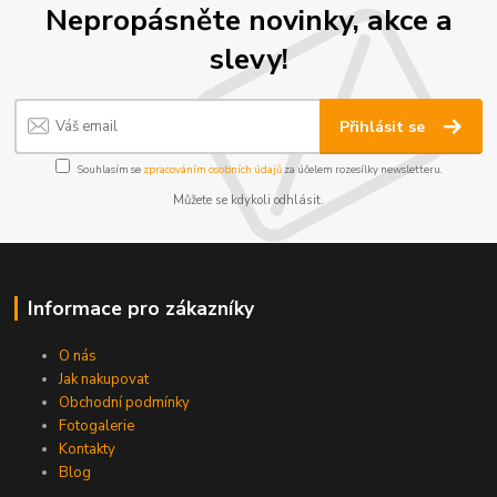
Nepropásněte novinky, akce a
slevy!
Přihlásit se
Souhlasím se
zpracováním osobních údajů
za účelem rozesílky newsletteru.
Můžete se kdykoli odhlásit.
Informace pro zákazníky
O nás
Jak nakupovat
Obchodní podmínky
Fotogalerie
Kontakty
Blog