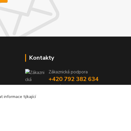
Kontakty
Zákaznická podpora
+420 792 382 634
(Po-Pá, 8-16 hod.)
 informace týkající
objednavky@kosmetikaprovlasy.com