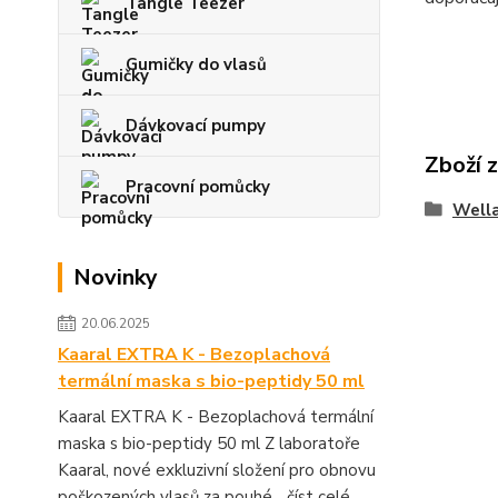
Tangle Teezer
Gumičky do vlasů
Dávkovací pumpy
Zboží 
Pracovní pomůcky
Wella
Novinky
20.06.2025
Kaaral EXTRA K - Bezoplachová
termální maska s bio-peptidy 50 ml
Kaaral EXTRA K - Bezoplachová termální
maska s bio-peptidy 50 ml Z laboratoře
Kaaral, nové exkluzivní složení pro obnovu
poškozených vlasů za pouhé...
číst celé