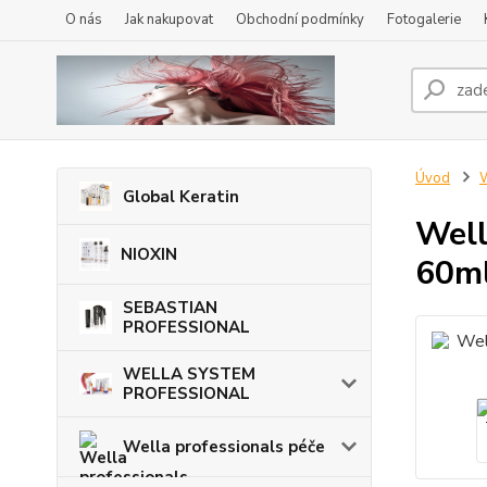
O nás
Jak nakupovat
Obchodní podmínky
Fotogalerie
Úvod
W
Global Keratin
Well
NIOXIN
60m
SEBASTIAN
PROFESSIONAL
WELLA SYSTEM
PROFESSIONAL
Wella professionals péče