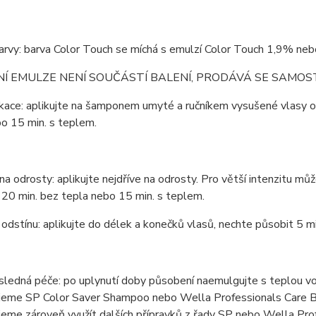
barvy: barva Color Touch se míchá s emulzí Color Touch 1,9% n
Í EMULZE NENÍ SOUČÁSTÍ BALENÍ, PRODÁVÁ SE SAMOS
ikace: aplikujte na šamponem umyté a ručníkem vysušené vlasy 
o 15 min. s teplem.
na odrosty: aplikujte nejdříve na odrosty. Pro větší intenzitu 
20 min. bez tepla nebo 15 min. s teplem.
odstínu: aplikujte do délek a konečků vlasů, nechte působit 5 mi
sledná péče: po uplynutí doby působení naemulgujte s teplou vod
jeme SP Color Saver Shampoo nebo Wella Professionals Care Bri
eme zároveň využít dalších přípravků z řady SP nebo Wella Prof