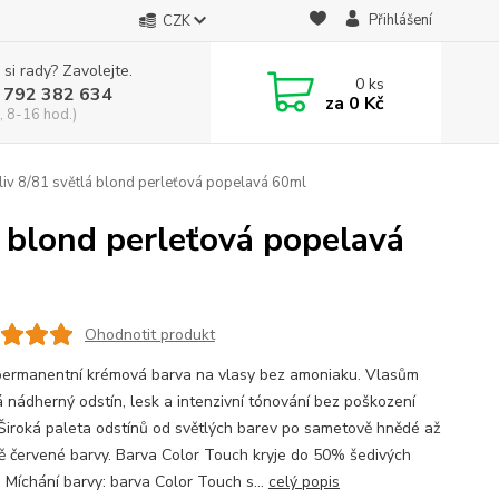
Přihlášení
CZK
 si rady? Zavolejte.
0
ks
 792 382 634
za
0 Kč
, 8-16 hod.)
iv 8/81 světlá blond perleťová popelavá 60ml
á blond perleťová popelavá
Ohodnotit produkt
ermanentní krémová barva na vlasy bez amoniaku. Vlasům
 nádherný odstín, lesk a intenzivní tónování bez poškození
 Široká paleta odstínů od světlých barev po sametově hnědé až
ě červené barvy. Barva Color Touch kryje do 50% šedivých
 Míchání barvy: barva Color Touch s...
celý popis