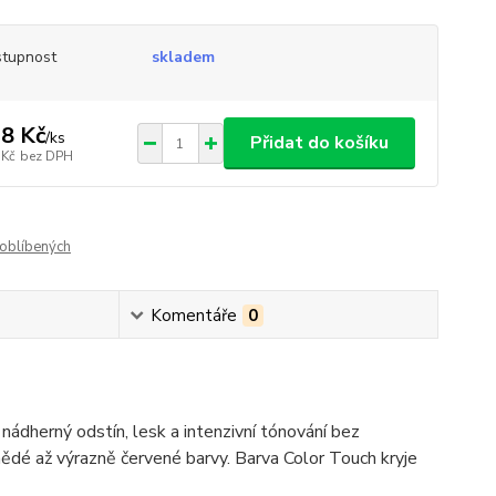
tupnost
skladem
8 Kč
/
ks
Přidat do košíku
 Kč
bez DPH
oblíbených
Komentáře
0
dherný odstín, lesk a intenzivní tónování bez
ědé až výrazně červené barvy. Barva Color Touch kryje