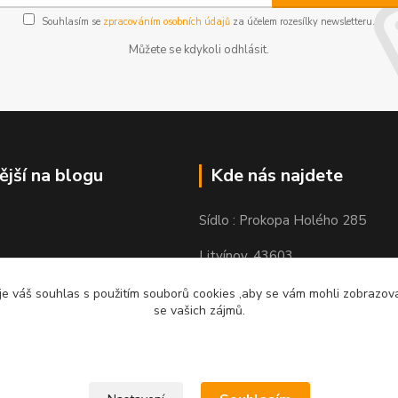
Souhlasím se
zpracováním osobních údajů
za účelem rozesílky newsletteru.
Můžete se kdykoli odhlásit.
ější na blogu
Kde nás najdete
Sídlo : Prokopa Holého 285
Litvínov, 43603
Výdejní místo: Chudeřínská 109
e váš souhlas s použitím souborů cookies ,aby se vám mohli zobrazovat
se vašich zájmů.
Litvínov 43603