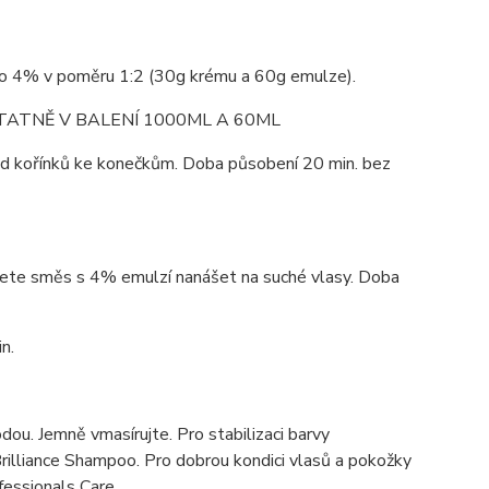
ebo 4% v poměru 1:2 (30g krému a 60g emulze).
TATNĚ V BALENÍ 1000ML A 60ML
od kořínků ke konečkům. Doba působení 20 min. bez
můžete směs s 4% emulzí nanášet na suché vlasy. Doba
n.
ou. Jemně vmasírujte. Pro stabilizaci barvy
lliance Shampoo. Pro dobrou kondici vlasů a pokožky
essionals Care.