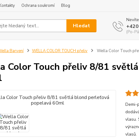
Kontakty
Ochrana soukromí
Blog
Nevíte
Hledat
+420
(Po-Pá
ella Barvení
WELLA COLOR TOUCH přeliv
Wella Color Touch přel
a Color Touch přeliv 8/81 světl
l
Demi-p
dodává
vlasu.
výrazn
vlasů.