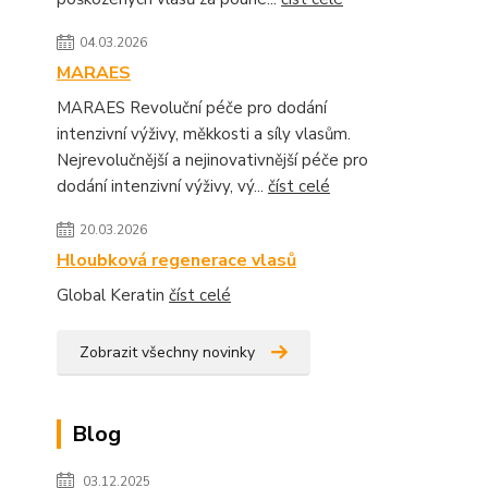
04.03.2026
MARAES
MARAES Revoluční péče pro dodání
intenzivní výživy, měkkosti a síly vlasům.
Nejrevolučnější a nejinovativnější péče pro
dodání intenzivní výživy, vý...
číst celé
20.03.2026
Hloubková regenerace vlasů
Global Keratin
číst celé
Zobrazit všechny novinky
Blog
03.12.2025