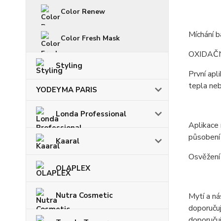
Color Renew
Míchání 
Color Fresh Mask
OXIDAČN
Styling
První apl
tepla neb
YODEYMA PARIS
Londa Professional
Aplikace 
působení 
Kaaral
Osvěžení 
OLAPLEX
Nutra Cosmetic
Mytí a ná
doporuču
doporučuj