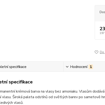
Dos
23
197
Do 
etní specifikace
Hodnocení
1
tní specifikace
anentní krémová barva na vlasy bez amoniaku. Vlasům dodává ná
 vlasu. Široká paleta odstínů od světlých barev po sametově hn
edivých vlasů.