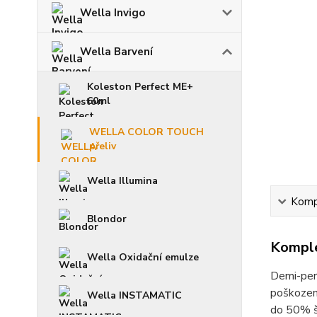
Wella Invigo
Wella Barvení
Koleston Perfect ME+
60ml
WELLA COLOR TOUCH
přeliv
Wella Illumina
Kompl
Blondor
Komple
Wella Oxidační emulze
Demi-perm
poškození
Wella INSTAMATIC
do 50% š