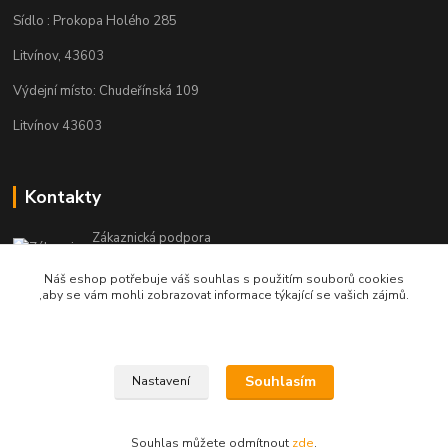
Sídlo : Prokopa Holého 285
Litvínov, 43603
Výdejní místo: Chudeřínská 109
Litvínov 43603
Kontakty
Zákaznická podpora
+420 792 382 634
Náš eshop potřebuje váš souhlas s použitím souborů cookies
(Po-Pá, 8-16 hod.)
,aby se vám mohli zobrazovat informace týkající se vašich zájmů.
objednavky@kosmetikaprovlasy.com
Souhlasím
Nastavení
Souhlas můžete odmítnout
zde
.