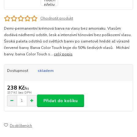
Ohodnotit produkt
Demi-permanentní krémová barva na vlasy bez amoniaku. Vlasům
dodává nádherný odstín, lesk a intenzivní tónování bez poškození vlasu.
Široká paleta odstínů od světlých barev po sametově hnědé až výrazně
červené barvy. Barva Color Touch kryje do 50% šedivých vlasů. Míchání
barvy: barva Color Touch s...
celý popis
Dostupnost
skladem
238 Kč
/
ks
197 Kč
bez DPH
Přidat do košíku
Do oblíbených