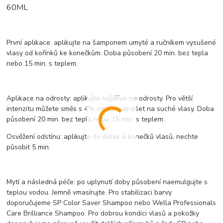
60ML
První aplikace: aplikujte na šamponem umyté a ručníkem vysušené
vlasy od kořínků ke konečkům. Doba působení 20 min. bez tepla
nebo 15 min. s teplem.
Aplikace na odrosty: aplikujte nejdříve na odrosty. Pro větší
intenzitu můžete směs s 4% emulzí nanášet na suché vlasy. Doba
působení 20 min. bez tepla nebo 15 min. s teplem.
Osvěžení odstínu: aplikujte do délek a konečků vlasů, nechte
působit 5 min.
Mytí a následná péče: po uplynutí doby působení naemulgujte s
teplou vodou. Jemně vmasírujte. Pro stabilizaci barvy
doporučujeme SP Color Saver Shampoo nebo Wella Professionals
Care Brilliance Shampoo. Pro dobrou kondici vlasů a pokožky