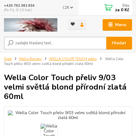
0
ks
+420 792 382 634
CZK
za
0 Kč
(Po-Pá, 8-16 hod.)
Menu
Hledat
Úvod
Wella Barvení
WELLA COLOR TOUCH přeliv
Wella Color
Touch přeliv 9/03 velmi světlá blond přírodní zlatá 60ml
Wella Color Touch přeliv 9/03
velmi světlá blond přírodní zlatá
60ml