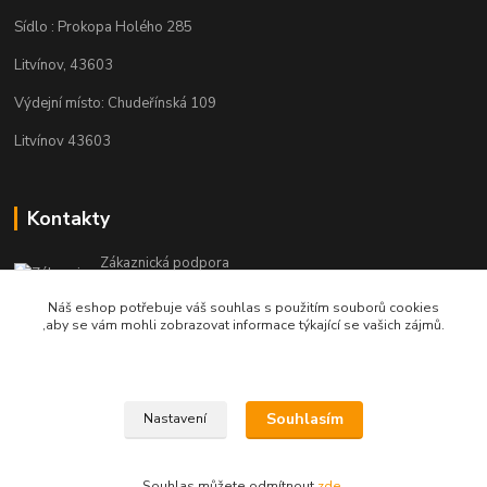
Sídlo : Prokopa Holého 285
Litvínov, 43603
Výdejní místo: Chudeřínská 109
Litvínov 43603
Kontakty
Zákaznická podpora
+420 792 382 634
Náš eshop potřebuje váš souhlas s použitím souborů cookies
(Po-Pá, 8-16 hod.)
,aby se vám mohli zobrazovat informace týkající se vašich zájmů.
objednavky@kosmetikaprovlasy.com
Souhlasím
Nastavení
Souhlas můžete odmítnout
zde
.