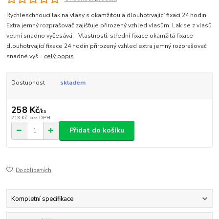
Rychleschnoucí lak na vlasy s okamžitou a dlouhotrvající fixací 24 hodin.
Extra jemný rozprašovač zajišťuje přirozený vzhled vlasům. Lak se z vlasů
velmi snadno vyčesává. Vlastnosti: střední fixace okamžitá fixace
dlouhotrvající fixace 24 hodin přirozený vzhled extra jemný rozprašovač
snadné vyš...
celý popis
Dostupnost
skladem
258 Kč
/
ks
213 Kč
bez DPH
Přidat do košíku
Do oblíbených
Kompletní specifikace