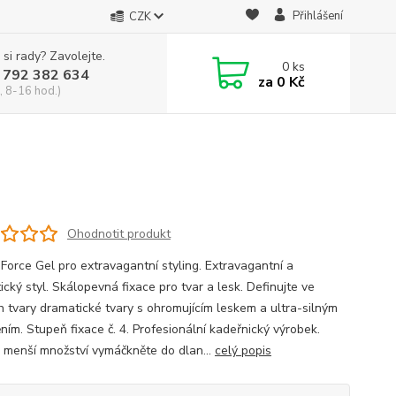
Přihlášení
CZK
 si rady? Zavolejte.
0
ks
 792 382 634
za
0 Kč
, 8-16 hod.)
Ohodnotit produkt
 Force Gel pro extravagantní styling. Extravagantní a
cký styl. Skálopevná fixace pro tvar a lesk. Definujte ve
h tvary dramatické tvary s ohromujícím leskem a ultra-silným
ním. Stupeň fixace č. 4. Profesionální kadeřnický výrobek.
í: menší množství vymáčkněte do dlan...
celý popis