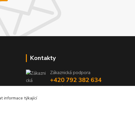
Kontakty
Zákaznická podpora
+420 792 382 634
(Po-Pá, 8-16 hod.)
 informace týkající
objednavky@kosmetikaprovlasy.com