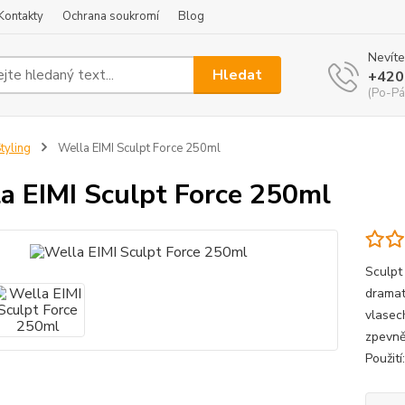
Kontakty
Ochrana soukromí
Blog
Nevíte
Hledat
+420
(Po-Pá
tyling
Wella EIMI Sculpt Force 250ml
a EIMI Sculpt Force 250ml
Sculpt
dramati
vlasec
zpevně
Použit