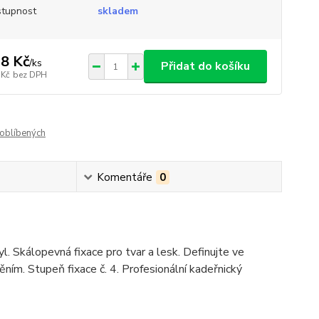
tupnost
skladem
8 Kč
/
ks
Přidat do košíku
 Kč
bez DPH
oblíbených
Komentáře
0
l. Skálopevná fixace pro tvar a lesk. Definujte ve
ním. Stupeň fixace č. 4. Profesionální kadeřnický