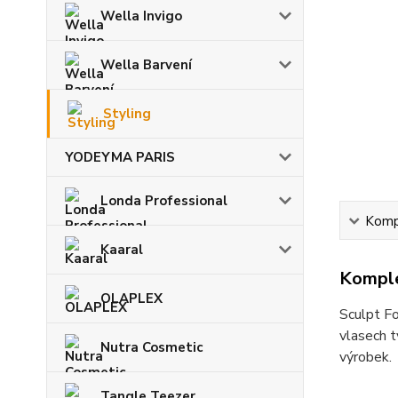
Wella Invigo
Wella Barvení
Styling
YODEYMA PARIS
Londa Professional
Kompl
Kaaral
Komple
OLAPLEX
Sculpt Fo
vlasech t
Nutra Cosmetic
výrobek.
Tangle Teezer