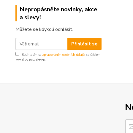
Nepropásněte novinky, akce
a slevy!
Můžete se kdykoli odhlásit.
Přihlásit se
Souhlasím se
zpracováním osobních údajů
za účelem
rozesílky newsletteru.
N