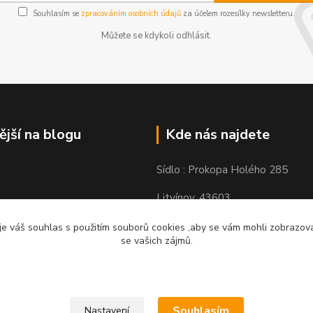
Souhlasím se
zpracováním osobních údajů
za účelem rozesílky newsletteru.
Můžete se kdykoli odhlásit.
ější na blogu
Kde nás najdete
Sídlo : Prokopa Holého 285
Litvínov, 43603
Výdejní místo: Chudeřínská 109
e váš souhlas s použitím souborů cookies ,aby se vám mohli zobrazovat
se vašich zájmů.
Litvínov 43603
Souhlasím
Nastavení