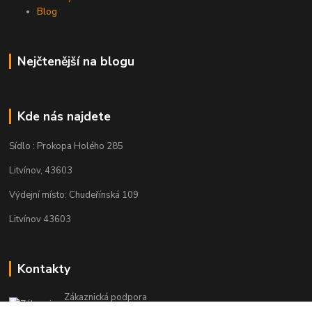
Blog
Nejčtenější na blogu
Kde nás najdete
Sídlo : Prokopa Holého 285
Litvínov, 43603
Výdejní místo: Chudeřínská 109
Litvínov 43603
Kontakty
Zákaznická podpora
+420 792 382 634