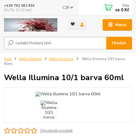
0
ks
+420 792 382 634
CZK
za
0 Kč
(Po-Pá, 8-16 hod.)
Menu
Hledat
Úvod
Wella Barvení
Wella Illumina
Wella Illumina 10/1 barva
60ml
Wella Illumina 10/1 barva 60ml
Ohodnotit produkt