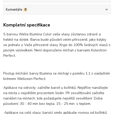
Komentáře
0
Kompletní specifikace
S barvou Wella Illumina Color vaše vlasy zůstanou zdravé a
hebké na dotek. Barva bude působit velmi přirozeně, jako kdyby
se jednalo o Vaše přirozené vlasy. Kryje do 100% šedivých vlasů s
jasným výsledkem. Není doporučeno míchat s barvami Kolestron
Perfect.
Postup míchání: barvy Illumina se míchají v poměru 1:1 s oxidačním
krémem Welloxon Perfect.
Aplikace na odrosty: začněte barvit u kořínků. Nejdříve nanášejte
na místa s největším procentem šedin. Při zesvětlování začněte
nanášet na místech, kde požadujete největší zesvětlení. Doba
působení: 30 - 40 min bez tepla, 15 - 25 min. s teplem.
Aplikace na celé vlasy: barvící směs aplikujte rovnou od kořínků