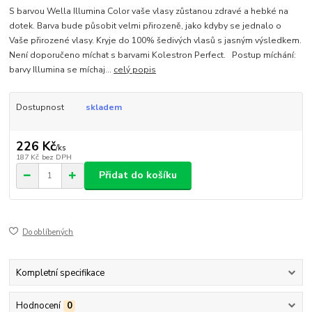
S barvou Wella Illumina Color vaše vlasy zůstanou zdravé a hebké na
dotek. Barva bude působit velmi přirozeně, jako kdyby se jednalo o
Vaše přirozené vlasy. Kryje do 100% šedivých vlasů s jasným výsledkem.
Není doporučeno míchat s barvami Kolestron Perfect. Postup míchání:
barvy Illumina se míchaj...
celý popis
Dostupnost
skladem
226 Kč
/
ks
187 Kč
bez DPH
Přidat do košíku
Do oblíbených
Kompletní specifikace
Hodnocení
0