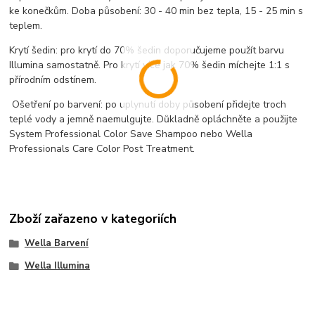
ke konečkům. Doba působení: 30 - 40 min bez tepla, 15 - 25 min s
teplem.
Krytí šedin: pro krytí do 70% šedin doporučujeme použít barvu
Illumina samostatně. Pro krytí více jak 70% šedin míchejte 1:1 s
přírodním odstínem.
Ošetření po barvení: po uplynutí doby působení přidejte troch
teplé vody a jemně naemulgujte. Důkladně opláchněte a použijte
System Professional Color Save Shampoo nebo Wella
Professionals Care Color Post Treatment.
Zboží zařazeno v kategoriích
Wella Barvení
Wella Illumina