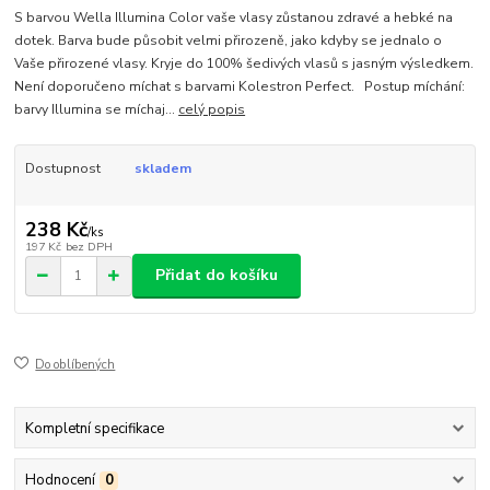
S barvou Wella Illumina Color vaše vlasy zůstanou zdravé a hebké na
dotek. Barva bude působit velmi přirozeně, jako kdyby se jednalo o
Vaše přirozené vlasy. Kryje do 100% šedivých vlasů s jasným výsledkem.
Není doporučeno míchat s barvami Kolestron Perfect. Postup míchání:
barvy Illumina se míchaj...
celý popis
Dostupnost
skladem
238 Kč
/
ks
197 Kč
bez DPH
Přidat do košíku
Do oblíbených
Kompletní specifikace
Hodnocení
0