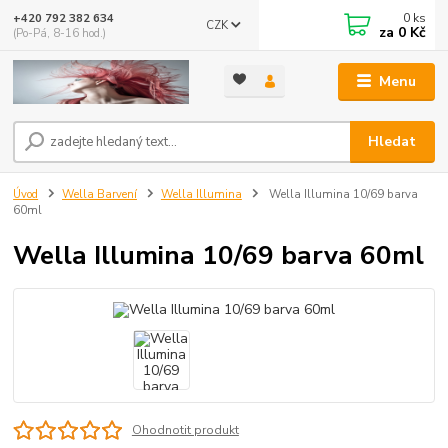
0
ks
+420 792 382 634
CZK
za
0 Kč
(Po-Pá, 8-16 hod.)
Menu
Hledat
Úvod
Wella Barvení
Wella Illumina
Wella Illumina 10/69 barva
60ml
Wella Illumina 10/69 barva 60ml
Ohodnotit produkt