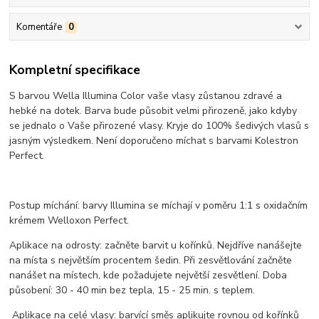
Komentáře
0
Kompletní specifikace
S barvou Wella Illumina Color vaše vlasy zůstanou zdravé a
hebké na dotek. Barva bude působit velmi přirozeně, jako kdyby
se jednalo o Vaše přirozené vlasy. Kryje do 100% šedivých vlasů s
jasným výsledkem. Není doporučeno míchat s barvami Kolestron
Perfect.
Postup míchání: barvy Illumina se míchají v poměru 1:1 s oxidačním
krémem Welloxon Perfect.
Aplikace na odrosty: začněte barvit u kořínků. Nejdříve nanášejte
na místa s největším procentem šedin. Při zesvětlování začněte
nanášet na místech, kde požadujete největší zesvětlení. Doba
působení: 30 - 40 min bez tepla, 15 - 25 min. s teplem.
Aplikace na celé vlasy: barvící směs aplikujte rovnou od kořínků