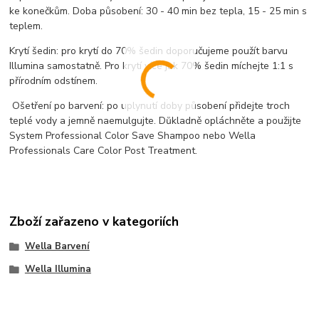
ke konečkům. Doba působení: 30 - 40 min bez tepla, 15 - 25 min s
teplem.
Krytí šedin: pro krytí do 70% šedin doporučujeme použít barvu
Illumina samostatně. Pro krytí více jak 70% šedin míchejte 1:1 s
přírodním odstínem.
Ošetření po barvení: po uplynutí doby působení přidejte troch
teplé vody a jemně naemulgujte. Důkladně opláchněte a použijte
System Professional Color Save Shampoo nebo Wella
Professionals Care Color Post Treatment.
Zboží zařazeno v kategoriích
Wella Barvení
Wella Illumina