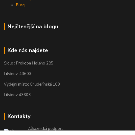
Blog
Nejčtenější na blogu
Kde nás najdete
Sídlo : Prokopa Holého 285
Litvínov, 43603
Výdejní místo: Chudeřínská 109
Litvínov 43603
Kontakty
Zákaznická podpora
+420 792 382 634