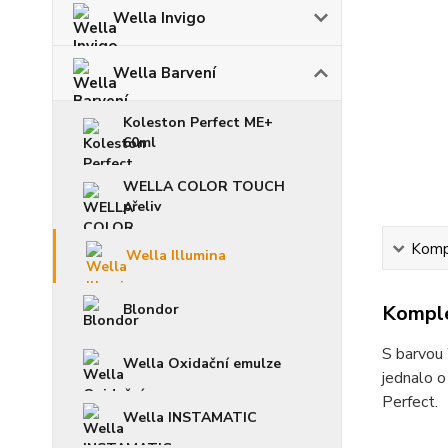
Wella Invigo
Wella Barvení
Koleston Perfect ME+
60ml
WELLA COLOR TOUCH
přeliv
Kompl
Wella Illumina
Komple
Blondor
S barvou 
Wella Oxidační emulze
jednalo o
Perfect.
Wella INSTAMATIC