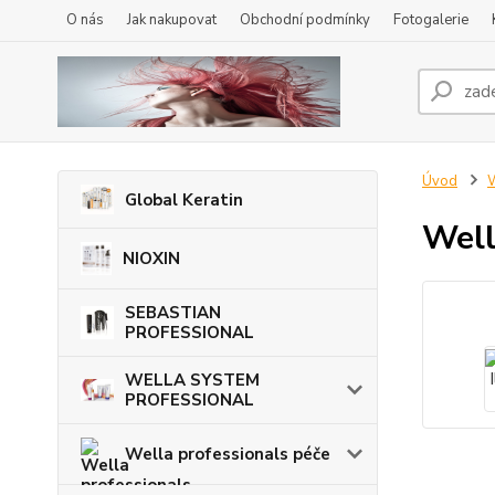
O nás
Jak nakupovat
Obchodní podmínky
Fotogalerie
Úvod
W
Global Keratin
Well
NIOXIN
SEBASTIAN
PROFESSIONAL
WELLA SYSTEM
PROFESSIONAL
Wella professionals péče