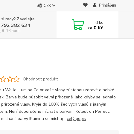
Přihlášení
CZK
 si rady? Zavolejte.
0
ks
 792 382 634
za
0 Kč
, 8-16 hod.)
Ohodnotit produkt
ou Wella Illumina Color vaše vlasy zůstanou zdravé a hebké
ek. Barva bude působit velmi přirozeně, jako kdyby se jednalo
 přirozené vlasy. Kryje do 100% šedivých vlasů s jasným
kem. Není doporučeno míchat s barvami Kolestron Perfect.
míchání: barvy Illumina se míchaj...
celý popis