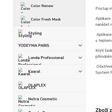
Color Renew
Postup mí
Aplikace 
Color Fresh Mask
nanášet n
Styling
Aplikace 
s teplem
YODEYMA PARIS
Krytí šed
přírodním
Londa Professional
Ošetření 
Kaaral
System P
OLAPLEX
Nutra Cosmetic
Zboží 