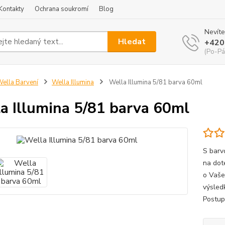
Kontakty
Ochrana soukromí
Blog
Nevíte
Hledat
+420
(Po-Pá
ella Barvení
Wella Illumina
Wella Illumina 5/81 barva 60ml
a Illumina 5/81 barva 60ml
S barv
na dot
o Vaše
výsled
Postup 