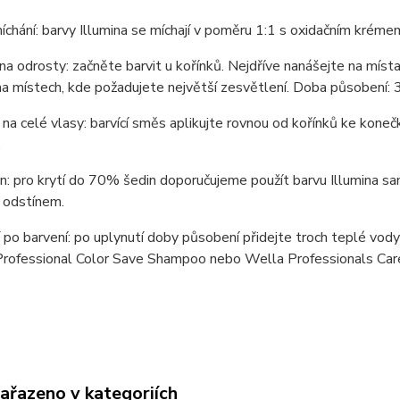
chání: barvy Illumina se míchají v poměru 1:1 s oxidačním krém
na odrosty: začněte barvit u kořínků. Nejdříve nanášejte na míst
a místech, kde požadujete největší zesvětlení. Doba působení: 3
na celé vlasy: barvící směs aplikujte rovnou od kořínků ke kone
.
in: pro krytí do 70% šedin doporučujeme použít barvu Illumina sa
 odstínem.
po barvení: po uplynutí doby působení přidejte troch teplé vod
rofessional Color Save Shampoo nebo Wella Professionals Car
zařazeno v kategoriích