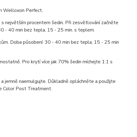
em Welloxon Perfect.
a s největším procentem šedin. Při zesvětlování začněte
0 - 40 min bez tepla, 15 - 25 min. s teplem.
čkům. Doba působení: 30 - 40 min bez tepla, 15 - 25 min
mostatně. Pro krytí více jak 70% šedin míchejte 1:1 s
y a jemně naemulgujte. Důkladně opláchněte a použijte
e Color Post Treatment.