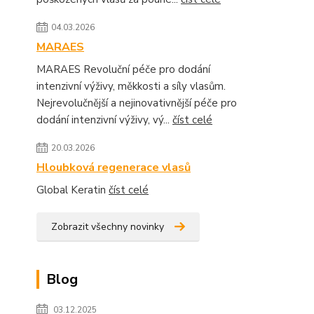
04.03.2026
MARAES
MARAES Revoluční péče pro dodání
intenzivní výživy, měkkosti a síly vlasům.
Nejrevolučnější a nejinovativnější péče pro
dodání intenzivní výživy, vý...
číst celé
20.03.2026
Hloubková regenerace vlasů
Global Keratin
číst celé
Zobrazit všechny novinky
Blog
03.12.2025