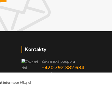
Kontakty
Zákaznická podpora
+420 792 382 634
(Po-Pá, 8-16 hod.)
 informace týkající
objednavky@kosmetikaprovlasy.com