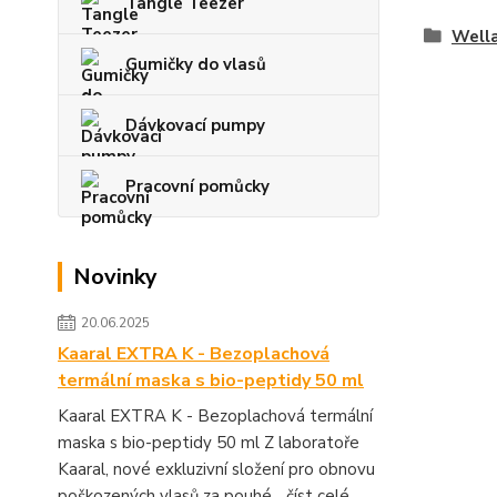
Tangle Teezer
Wella
Gumičky do vlasů
Dávkovací pumpy
Pracovní pomůcky
Novinky
20.06.2025
Kaaral EXTRA K - Bezoplachová
termální maska s bio-peptidy 50 ml
Kaaral EXTRA K - Bezoplachová termální
maska s bio-peptidy 50 ml Z laboratoře
Kaaral, nové exkluzivní složení pro obnovu
poškozených vlasů za pouhé...
číst celé