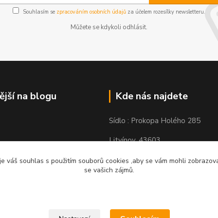
Souhlasím se
zpracováním osobních údajů
za účelem rozesílky newsletteru.
Můžete se kdykoli odhlásit.
ější na blogu
Kde nás najdete
Sídlo : Prokopa Holého 285
Litvínov, 43603
Výdejní místo: Chudeřínská 109
e váš souhlas s použitím souborů cookies ,aby se vám mohli zobrazovat
se vašich zájmů.
Litvínov 43603