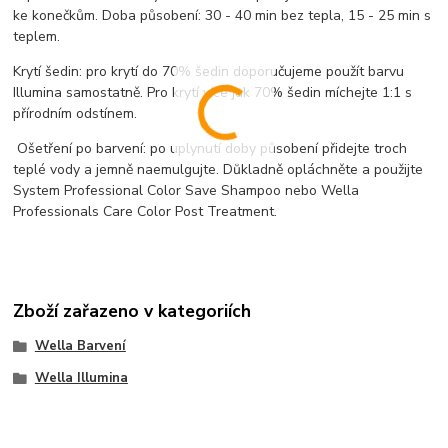
ke konečkům. Doba působení: 30 - 40 min bez tepla, 15 - 25 min s
teplem.
Krytí šedin: pro krytí do 70% šedin doporučujeme použít barvu
Illumina samostatně. Pro krytí více jak 70% šedin míchejte 1:1 s
přírodním odstínem.
Ošetření po barvení: po uplynutí doby působení přidejte troch
teplé vody a jemně naemulgujte. Důkladně opláchněte a použijte
System Professional Color Save Shampoo nebo Wella
Professionals Care Color Post Treatment.
Zboží zařazeno v kategoriích
Wella Barvení
Wella Illumina