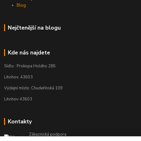
Blog
Nejčtenější na blogu
Kde nás najdete
Sídlo : Prokopa Holého 285
Litvínov, 43603
Výdejní místo: Chudeřínská 109
Litvínov 43603
Kontakty
Zákaznická podpora
+420 792 382 634