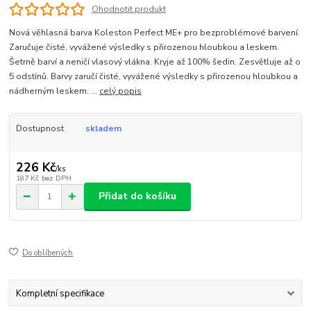
Ohodnotit produkt
Nová věhlasná barva Koleston Perfect ME+ pro bezproblémové barvení.
Zaručuje čisté, vyvážené výsledky s přirozenou hloubkou a leskem.
Šetrně barví a neničí vlasový vlákna. Kryje až 100% šedin. Zesvětluje až o
5 odstínů. Barvy zaručí čisté, vyvážené výsledky s přirozenou hloubkou a
nádherným leskem. ...
celý popis
Dostupnost
skladem
226 Kč
/
ks
187 Kč
bez DPH
Přidat do košíku
Do oblíbených
Kompletní specifikace