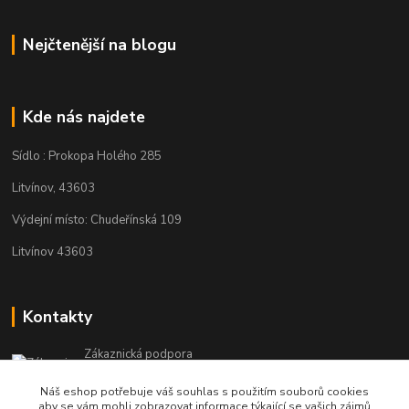
Nejčtenější na blogu
Kde nás najdete
Sídlo : Prokopa Holého 285
Litvínov, 43603
Výdejní místo: Chudeřínská 109
Litvínov 43603
Kontakty
Zákaznická podpora
+420 792 382 634
Náš eshop potřebuje váš souhlas s použitím souborů cookies
(Po-Pá, 8-16 hod.)
,aby se vám mohli zobrazovat informace týkající se vašich zájmů.