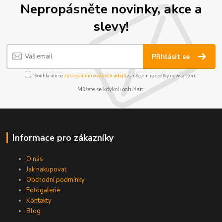
Nepropásněte novinky, akce a
slevy!
Přihlásit se
Souhlasím se
zpracováním osobních údajů
za účelem rozesílky newsletteru.
Můžete se kdykoli odhlásit.
Informace pro zákazníky
O nás
Jak nakupovat
Obchodní podmínky
Fotogalerie
Kontakty
Blog