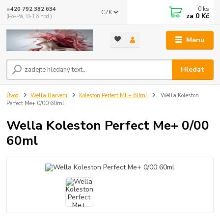
0
ks
+420 792 382 634
CZK
za
0 Kč
(Po-Pá, 8-16 hod.)
Menu
Hledat
Úvod
Wella Barvení
Koleston Perfect ME+ 60ml
Wella Koleston
Perfect Me+ 0/00 60ml
Wella Koleston Perfect Me+ 0/00
60ml