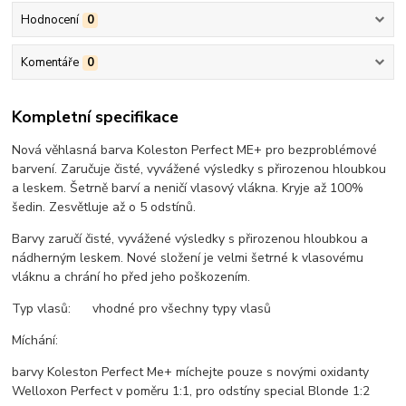
Hodnocení
0
Komentáře
0
Kompletní specifikace
Nová věhlasná barva Koleston Perfect ME+ pro bezproblémové
barvení. Zaručuje čisté, vyvážené výsledky s přirozenou hloubkou
a leskem. Šetrně barví a neničí vlasový vlákna. Kryje až 100%
šedin. Zesvětluje až o 5 odstínů.
Barvy zaručí čisté, vyvážené výsledky s přirozenou hloubkou a
nádherným leskem. Nové složení je velmi šetrné k vlasovému
vláknu a chrání ho před jeho poškozením.
Typ vlasů: vhodné pro všechny typy vlasů
Míchání:
barvy Koleston Perfect Me+ míchejte pouze s novými oxidanty
Welloxon Perfect v poměru 1:1, pro odstíny special Blonde 1:2