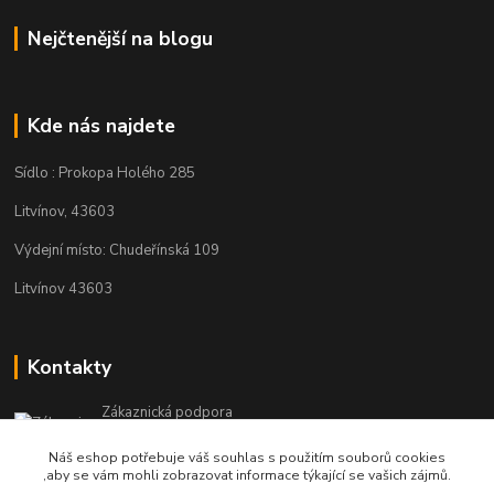
Nejčtenější na blogu
Kde nás najdete
Sídlo : Prokopa Holého 285
Litvínov, 43603
Výdejní místo: Chudeřínská 109
Litvínov 43603
Kontakty
Zákaznická podpora
+420 792 382 634
Náš eshop potřebuje váš souhlas s použitím souborů cookies
(Po-Pá, 8-16 hod.)
,aby se vám mohli zobrazovat informace týkající se vašich zájmů.