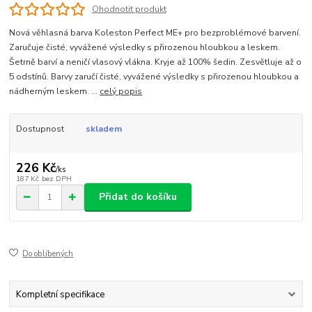
Ohodnotit produkt
Nová věhlasná barva Koleston Perfect ME+ pro bezproblémové barvení.
Zaručuje čisté, vyvážené výsledky s přirozenou hloubkou a leskem.
Šetrně barví a neničí vlasový vlákna. Kryje až 100% šedin. Zesvětluje až o
5 odstínů. Barvy zaručí čisté, vyvážené výsledky s přirozenou hloubkou a
nádherným leskem. ...
celý popis
Dostupnost
skladem
226 Kč
/
ks
187 Kč
bez DPH
Přidat do košíku
Do oblíbených
Kompletní specifikace