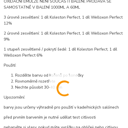
OXIDAČNÍ EMULZE NENÍ SOUČÁSTÍ BALENÍ, PRODÁVÁ SE
SAMOSTATNĚ V BALENÍ 1000ML A 60ML
3 úrovně zesvětlení: 1 díl Koleston Perfect, 1 díl Welloxon Perfect
12%
2 úrovně zesvětlení: 1 díl Koleston Perfect, 1 díl Welloxon Perfect
9%
1 stupeň zesvětlené / pokrytí šedé: 1 díl Koleston Perfect, 1 díl
Welloxon Perfect 6%
Použití:
Rozdělte barvu od kořenů po konečky
Rovnoměrně rozetřete
Nechte působit 30-40 min
Upozornění:
barvy jsou určeny výhradně pro použití v kadeřnických salónech
před prvním barvením je nutné udělat test citlivosti
nebarvěte si vlasy, pokud máte vyrážku na obličeji nebo citlivou,