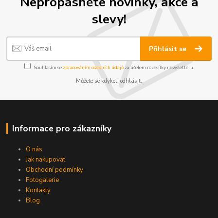
Nepropásněte novinky, akce a
slevy!
Přihlásit se
Souhlasím se
zpracováním osobních údajů
za účelem rozesílky newsletteru.
Můžete se kdykoli odhlásit.
Informace pro zákazníky
O nás
Jak nakupovat
Obchodní podmínky
Fotogalerie
Kontakty
Blog