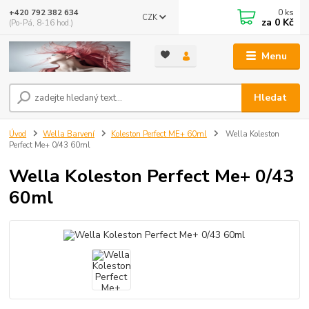
0
ks
+420 792 382 634
CZK
za
0 Kč
(Po-Pá, 8-16 hod.)
Menu
Hledat
Úvod
Wella Barvení
Koleston Perfect ME+ 60ml
Wella Koleston
Perfect Me+ 0/43 60ml
Wella Koleston Perfect Me+ 0/43
60ml