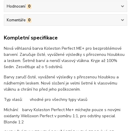
Hodnocení
0
Komentáře
0
Kompletní specifikace
Nová věhlasná barva Koleston Perfect ME+ pro bezproblémové
barvení. Zaručuje čisté, vyvážené výsledky s přirozenou hloubkou
a leskem. Šetrně barví a neničí vlasový vlákna. Kryje až 100%
šedin. Zesvětluje až o 5 odstínů.
Barvy zaručí čisté, vyvážené výsledky s přirozenou hloubkou a
nádherným leskem. Nové složení je velmi šetrné k vlasovému
vláknu a chrání ho před jeho poškozením.
Typ vlasů: vhodné pro všechny typy vlasů
Míchání: barvy Koleston Perfect Me+ míchejte pouze s novými
oxidanty Welloxon Perfect v poměru 1:1, pro odstíny special
Blonde 1:2