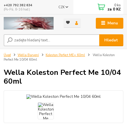
0
ks
+420 792 382 634
CZK
za
0 Kč
(Po-Pá, 8-16 hod.)
Menu
Hledat
Úvod
Wella Barvení
Koleston Perfect ME+ 60ml
Wella Koleston
Perfect Me 10/04 60ml
Wella Koleston Perfect Me 10/04
60ml