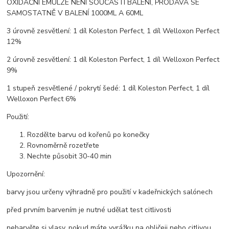
OXIDAČNÍ EMULZE NENÍ SOUČÁSTÍ BALENÍ, PRODÁVÁ SE
SAMOSTATNĚ V BALENÍ 1000ML A 60ML
3 úrovně zesvětlení: 1 díl Koleston Perfect, 1 díl Welloxon Perfect
12%
2 úrovně zesvětlení: 1 díl Koleston Perfect, 1 díl Welloxon Perfect
9%
1 stupeň zesvětlené / pokrytí šedé: 1 díl Koleston Perfect, 1 díl
Welloxon Perfect 6%
Použití:
Rozdělte barvu od kořenů po konečky
Rovnoměrně rozetřete
Nechte působit 30-40 min
Upozornění:
barvy jsou určeny výhradně pro použití v kadeřnických salónech
před prvním barvením je nutné udělat test citlivosti
nebarvěte si vlasy, pokud máte vyrážku na obličeji nebo citlivou,