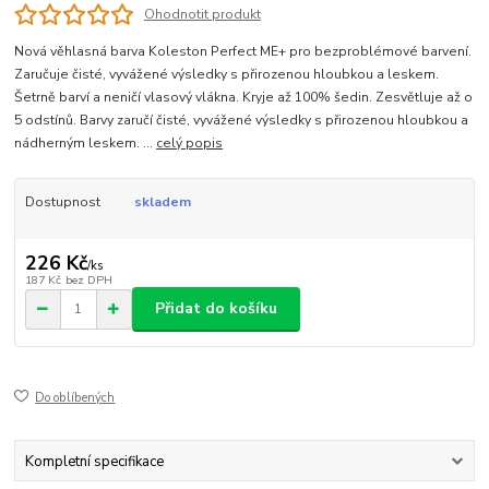
Ohodnotit produkt
Nová věhlasná barva Koleston Perfect ME+ pro bezproblémové barvení.
Zaručuje čisté, vyvážené výsledky s přirozenou hloubkou a leskem.
Šetrně barví a neničí vlasový vlákna. Kryje až 100% šedin. Zesvětluje až o
5 odstínů. Barvy zaručí čisté, vyvážené výsledky s přirozenou hloubkou a
nádherným leskem. ...
celý popis
Dostupnost
skladem
226 Kč
/
ks
187 Kč
bez DPH
Přidat do košíku
Do oblíbených
Kompletní specifikace