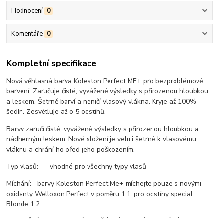
Hodnocení
0
Komentáře
0
Kompletní specifikace
Nová věhlasná barva Koleston Perfect ME+ pro bezproblémové
barvení. Zaručuje čisté, vyvážené výsledky s přirozenou hloubkou
a leskem. Šetrně barví a neničí vlasový vlákna. Kryje až 100%
šedin. Zesvětluje až o 5 odstínů.
Barvy zaručí čisté, vyvážené výsledky s přirozenou hloubkou a
nádherným leskem. Nové složení je velmi šetrné k vlasovému
vláknu a chrání ho před jeho poškozením.
Typ vlasů: vhodné pro všechny typy vlasů
Míchání: barvy Koleston Perfect Me+ míchejte pouze s novými
oxidanty Welloxon Perfect v poměru 1:1, pro odstíny special
Blonde 1:2