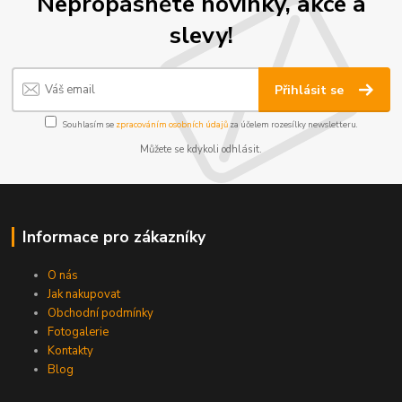
Nepropásněte novinky, akce a
slevy!
Přihlásit se
Souhlasím se
zpracováním osobních údajů
za účelem rozesílky newsletteru.
Můžete se kdykoli odhlásit.
Informace pro zákazníky
O nás
Jak nakupovat
Obchodní podmínky
Fotogalerie
Kontakty
Blog