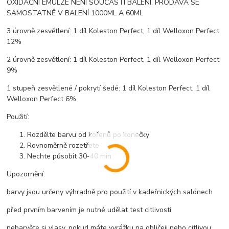
OXIDAČNÍ EMULZE NENÍ SOUČÁSTÍ BALENÍ, PRODÁVÁ SE
SAMOSTATNĚ V BALENÍ 1000ML A 60ML
3 úrovně zesvětlení: 1 díl Koleston Perfect, 1 díl Welloxon Perfect
12%
2 úrovně zesvětlení: 1 díl Koleston Perfect, 1 díl Welloxon Perfect
9%
1 stupeň zesvětlené / pokrytí šedé: 1 díl Koleston Perfect, 1 díl
Welloxon Perfect 6%
Použití:
Rozdělte barvu od kořenů po konečky
Rovnoměrně rozetřete
Nechte působit 30-40 min
Upozornění:
barvy jsou určeny výhradně pro použití v kadeřnických salónech
před prvním barvením je nutné udělat test citlivosti
nebarvěte si vlasy, pokud máte vyrážku na obličeji nebo citlivou,