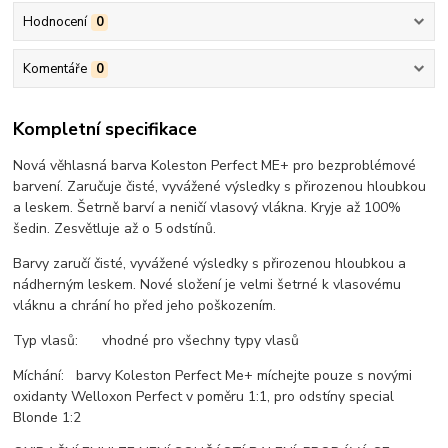
Hodnocení
0
Komentáře
0
Kompletní specifikace
Nová věhlasná barva Koleston Perfect ME+ pro bezproblémové
barvení. Zaručuje čisté, vyvážené výsledky s přirozenou hloubkou
a leskem. Šetrně barví a neničí vlasový vlákna. Kryje až 100%
šedin. Zesvětluje až o 5 odstínů.
Barvy zaručí čisté, vyvážené výsledky s přirozenou hloubkou a
nádherným leskem. Nové složení je velmi šetrné k vlasovému
vláknu a chrání ho před jeho poškozením.
Typ vlasů: vhodné pro všechny typy vlasů
Míchání: barvy Koleston Perfect Me+ míchejte pouze s novými
oxidanty Welloxon Perfect v poměru 1:1, pro odstíny special
Blonde 1:2