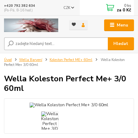
0
ks
+420 792 382 634
CZK
za
0 Kč
(Po-Pá, 8-16 hod.)
Menu
Hledat
Úvod
Wella Barvení
Koleston Perfect ME+ 60ml
Wella Koleston
Perfect Me+ 3/0 60ml
Wella Koleston Perfect Me+ 3/0
60ml