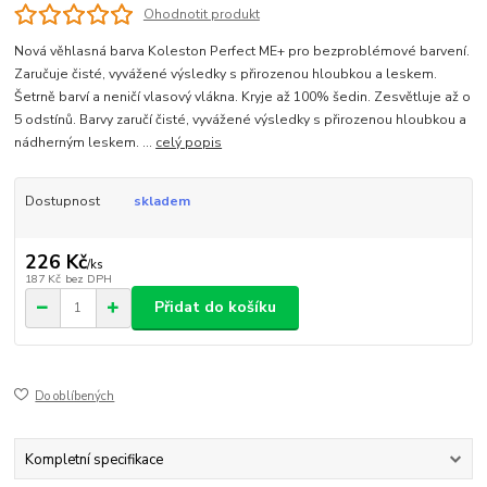
Ohodnotit produkt
Nová věhlasná barva Koleston Perfect ME+ pro bezproblémové barvení.
Zaručuje čisté, vyvážené výsledky s přirozenou hloubkou a leskem.
Šetrně barví a neničí vlasový vlákna. Kryje až 100% šedin. Zesvětluje až o
5 odstínů. Barvy zaručí čisté, vyvážené výsledky s přirozenou hloubkou a
nádherným leskem. ...
celý popis
Dostupnost
skladem
226 Kč
/
ks
187 Kč
bez DPH
Přidat do košíku
Do oblíbených
Kompletní specifikace