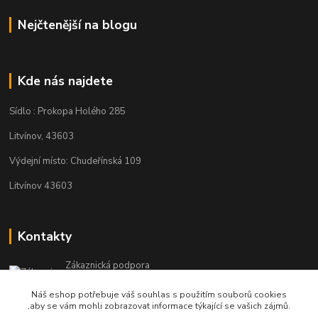
Nejčtenější na blogu
Kde nás najdete
Sídlo : Prokopa Holého 285
Litvínov, 43603
Výdejní místo: Chudeřínská 109
Litvínov 43603
Kontakty
Zákaznická podpora
+420 792 382 634
Náš eshop potřebuje váš souhlas s použitím souborů cookies
(Po-Pá, 8-16 hod.)
,aby se vám mohli zobrazovat informace týkající se vašich zájmů.