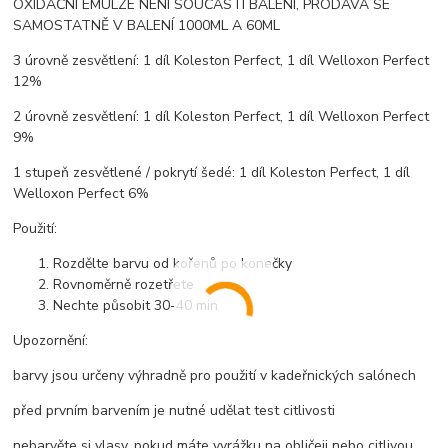
OXIDAČNÍ EMULZE NENÍ SOUČÁSTÍ BALENÍ, PRODÁVÁ SE
SAMOSTATNĚ V BALENÍ 1000ML A 60ML
3 úrovně zesvětlení: 1 díl Koleston Perfect, 1 díl Welloxon Perfect
12%
2 úrovně zesvětlení: 1 díl Koleston Perfect, 1 díl Welloxon Perfect
9%
1 stupeň zesvětlené / pokrytí šedé: 1 díl Koleston Perfect, 1 díl
Welloxon Perfect 6%
Použití:
Rozdělte barvu od kořenů po konečky
Rovnoměrně rozetřete
Nechte působit 30-40 min
Upozornění:
barvy jsou určeny výhradně pro použití v kadeřnických salónech
před prvním barvením je nutné udělat test citlivosti
nebarvěte si vlasy, pokud máte vyrážku na obličeji nebo citlivou,