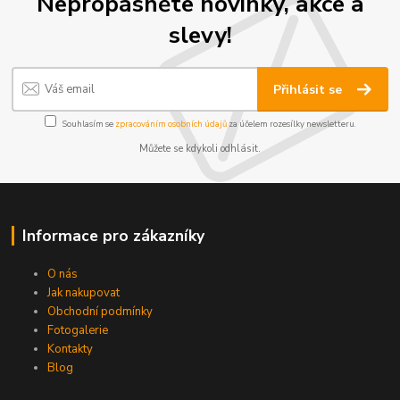
Nepropásněte novinky, akce a
slevy!
Přihlásit se
Souhlasím se
zpracováním osobních údajů
za účelem rozesílky newsletteru.
Můžete se kdykoli odhlásit.
Informace pro zákazníky
O nás
Jak nakupovat
Obchodní podmínky
Fotogalerie
Kontakty
Blog