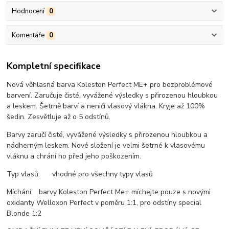
Hodnocení
0
Komentáře
0
Kompletní specifikace
Nová věhlasná barva Koleston Perfect ME+ pro bezproblémové
barvení. Zaručuje čisté, vyvážené výsledky s přirozenou hloubkou
a leskem. Šetrně barví a neničí vlasový vlákna. Kryje až 100%
šedin. Zesvětluje až o 5 odstínů.
Barvy zaručí čisté, vyvážené výsledky s přirozenou hloubkou a
nádherným leskem. Nové složení je velmi šetrné k vlasovému
vláknu a chrání ho před jeho poškozením.
Typ vlasů: vhodné pro všechny typy vlasů
Míchání: barvy Koleston Perfect Me+ míchejte pouze s novými
oxidanty Welloxon Perfect v poměru 1:1, pro odstíny special
Blonde 1:2