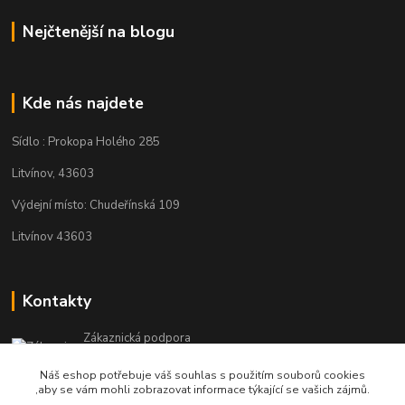
Nejčtenější na blogu
Kde nás najdete
Sídlo : Prokopa Holého 285
Litvínov, 43603
Výdejní místo: Chudeřínská 109
Litvínov 43603
Kontakty
Zákaznická podpora
+420 792 382 634
Náš eshop potřebuje váš souhlas s použitím souborů cookies
(Po-Pá, 8-16 hod.)
,aby se vám mohli zobrazovat informace týkající se vašich zájmů.