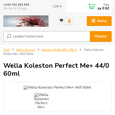
0
ks
+420 792 382 634
CZK
za
0 Kč
(Po-Pá, 8-16 hod.)
Menu
Hledat
Úvod
Wella Barvení
Koleston Perfect ME+ 60ml
Wella Koleston
Perfect Me+ 44/0 60ml
Wella Koleston Perfect Me+ 44/0
60ml