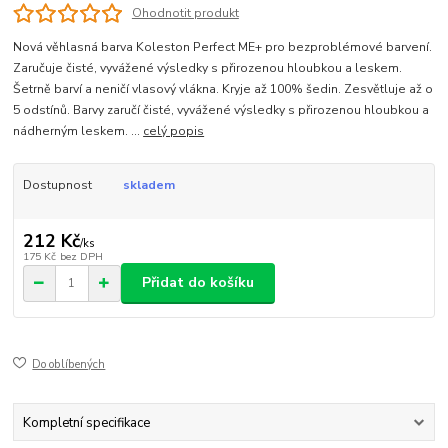
Ohodnotit produkt
Nová věhlasná barva Koleston Perfect ME+ pro bezproblémové barvení.
Zaručuje čisté, vyvážené výsledky s přirozenou hloubkou a leskem.
Šetrně barví a neničí vlasový vlákna. Kryje až 100% šedin. Zesvětluje až o
5 odstínů. Barvy zaručí čisté, vyvážené výsledky s přirozenou hloubkou a
nádherným leskem. ...
celý popis
Dostupnost
skladem
212 Kč
/
ks
175 Kč
bez DPH
Přidat do košíku
Do oblíbených
Kompletní specifikace