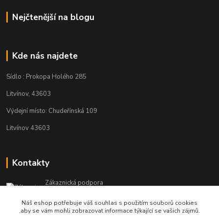
Nejčtenější na blogu
Kde nás najdete
Sídlo : Prokopa Holého 285
Litvínov, 43603
Výdejní místo: Chudeřínská 109
Litvínov 43603
Kontakty
Zákaznická podpora
+420 792 382 634
Náš eshop potřebuje váš souhlas s použitím souborů cookies
(Po-Pá, 8-16 hod.)
,aby se vám mohli zobrazovat informace týkající se vašich zájmů.