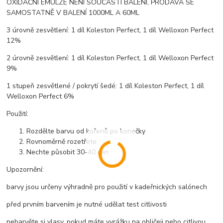
OXIDAČNÍ EMULZE NENÍ SOUČÁSTÍ BALENÍ, PRODÁVÁ SE
SAMOSTATNĚ V BALENÍ 1000ML A 60ML
3 úrovně zesvětlení: 1 díl Koleston Perfect, 1 díl Welloxon Perfect
12%
2 úrovně zesvětlení: 1 díl Koleston Perfect, 1 díl Welloxon Perfect
9%
1 stupeň zesvětlené / pokrytí šedé: 1 díl Koleston Perfect, 1 díl
Welloxon Perfect 6%
Použití:
Rozdělte barvu od kořenů po konečky
Rovnoměrně rozetřete
Nechte působit 30-40 min
Upozornění:
barvy jsou určeny výhradně pro použití v kadeřnických salónech
před prvním barvením je nutné udělat test citlivosti
nebarvěte si vlasy, pokud máte vyrážku na obličeji nebo citlivou,