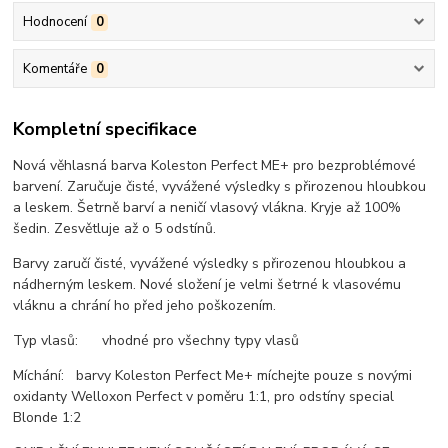
Hodnocení
0
Komentáře
0
Kompletní specifikace
Nová věhlasná barva Koleston Perfect ME+ pro bezproblémové
barvení. Zaručuje čisté, vyvážené výsledky s přirozenou hloubkou
a leskem. Šetrně barví a neničí vlasový vlákna. Kryje až 100%
šedin. Zesvětluje až o 5 odstínů.
Barvy zaručí čisté, vyvážené výsledky s přirozenou hloubkou a
nádherným leskem. Nové složení je velmi šetrné k vlasovému
vláknu a chrání ho před jeho poškozením.
Typ vlasů: vhodné pro všechny typy vlasů
Míchání: barvy Koleston Perfect Me+ míchejte pouze s novými
oxidanty Welloxon Perfect v poměru 1:1, pro odstíny special
Blonde 1:2