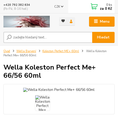
0
ks
+420 792 382 634
CZK
za
0 Kč
(Po-Pá, 8-16 hod.)
Menu
Hledat
Úvod
Wella Barvení
Koleston Perfect ME+ 60ml
Wella Koleston
Perfect Me+ 66/56 60ml
Wella Koleston Perfect Me+
66/56 60ml