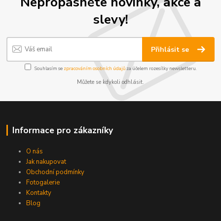
Nepropásněte novinky, akce a
slevy!
Přihlásit se
Souhlasím se
zpracováním osobních údajů
za účelem rozesílky newsletteru.
Můžete se kdykoli odhlásit.
Informace pro zákazníky
O nás
Jak nakupovat
Obchodní podmínky
Fotogalerie
Kontakty
Blog