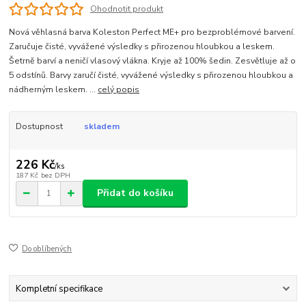
Ohodnotit produkt
Nová věhlasná barva Koleston Perfect ME+ pro bezproblémové barvení.
Zaručuje čisté, vyvážené výsledky s přirozenou hloubkou a leskem.
Šetrně barví a neničí vlasový vlákna. Kryje až 100% šedin. Zesvětluje až o
5 odstínů. Barvy zaručí čisté, vyvážené výsledky s přirozenou hloubkou a
nádherným leskem. ...
celý popis
Dostupnost
skladem
226 Kč
/
ks
187 Kč
bez DPH
Přidat do košíku
Do oblíbených
Kompletní specifikace