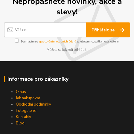
Nepropásněte novinky, akce a
slevy!
Přihlásit se
Souhlasím se
zpracováním osobních údajů
za účelem rozesílky newsletteru.
Můžete se kdykoli odhlásit.
Informace pro zákazníky
O nás
Jak nakupovat
Obchodní podmínky
Fotogalerie
Kontakty
Blog