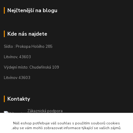
Nejčtenější na blogu
Kde nás najdete
Sídlo : Prokopa Holého 285
Litvínov, 43603
Výdejní místo: Chudeřínská 109
Litvínov 43603
Kontakty
Zákaznická podpora
+420 792 382 634
Náš eshop potřebuje váš souhlas s použitím souborů cookies
(Po-Pá, 8-16 hod.)
,aby se vám mohli zobrazovat informace týkající se vašich zájmů.