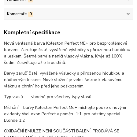
Komentáře
0
Kompletní specifikace
Nová věhlasná barva Koleston Perfect ME+ pro bezproblémové
barvení. Zaručuje čisté, vyvážené výsledky s přirozenou hloubkou
a leskem. Šetrně barví a neničí vlasový vlákna. Kryje až 100%
šedin. Zesvětluje až o 5 odstínů.
Barvy zaručí čisté, vyvážené výsledky s přirozenou hloubkou a
nádherným leskem. Nové složení je velmi šetrné k vlasovému
vláknu a chrání ho před jeho poškozením.
Typ vlasů: vhodné pro všechny typy vlasů
Míchání: barvy Koleston Perfect Me+ míchejte pouze s novými
oxidanty Welloxon Perfect v poměru 1:1, pro odstíny special
Blonde 1:2
OXIDAČNÍ EMULZE NENÍ SOUČÁSTÍ BALENÍ, PRODÁVÁ SE