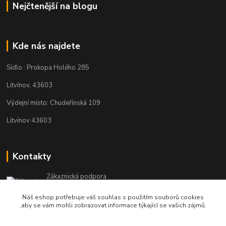
Nejčtenější na blogu
Kde nás najdete
Sídlo : Prokopa Holého 285
Litvínov, 43603
Výdejní místo: Chudeřínská 109
Litvínov 43603
Kontakty
Zákaznická podpora
+420 792 382 634
Náš eshop potřebuje váš souhlas s použitím souborů cookies
(Po-Pá, 8-16 hod.)
,aby se vám mohli zobrazovat informace týkající se vašich zájmů.
objednavky@kosmetikaprovlasy.com