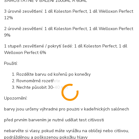
SAMOSTATNĚ V BALENÍ 1000ML A 60ML
3 úrovně zesvětlení: 1 díl Koleston Perfect, 1 díl Welloxon Perfect
12%
2 úrovně zesvětlení: 1 díl Koleston Perfect, 1 díl Welloxon Perfect
9%
1 stupeň zesvětlené / pokrytí šedé: 1 díl Koleston Perfect, 1 díl
Welloxon Perfect 6%
Použití:
Rozdělte barvu od kořenů po konečky
Rovnoměrně rozetřete
Nechte působit 30-40 min
Upozornění:
barvy jsou určeny výhradně pro použití v kadeřnických salónech
před prvním barvením je nutné udělat test citlivosti
nebarvěte si vlasy, pokud máte vyrážku na obličeji nebo citlivou,
podrážděnou a poškozenou pokožku hlavy