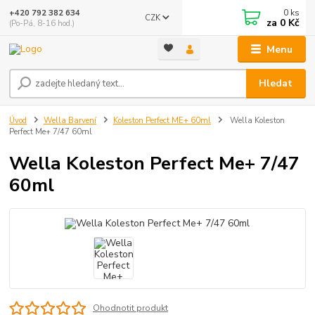
0
ks
+420 792 382 634
CZK
za
0 Kč
(Po-Pá, 8-16 hod.)
Menu
Hledat
Úvod
Wella Barvení
Koleston Perfect ME+ 60ml
Wella Koleston
Perfect Me+ 7/47 60ml
Wella Koleston Perfect Me+ 7/47
60ml
Ohodnotit produkt