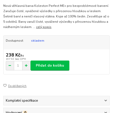
Nová věhlasná barva Koleston Perfect ME+ pro bezproblémové barvení.
Zaručuje čisté, vyvážené výsledky s přirozenou hloubkou a leskem.
Šetrně barví a neničí vlasový vlákna. Kryje až 100% šedin. Zesvětluje až o
5 odstínů. Barvy zaručí čisté, vyvážené výsledky s přirozenou hloubkou a
nádherným leskem. ...
celý popis
Dostupnost
skladem
238 Kč
/
ks
197 Kč
bez DPH
Přidat do košíku
Do oblíbených
Kompletní specifikace
Hodnocení
0