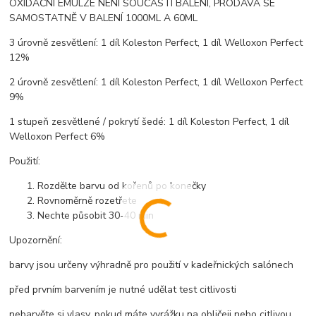
OXIDAČNÍ EMULZE NENÍ SOUČÁSTÍ BALENÍ, PRODÁVÁ SE
SAMOSTATNĚ V BALENÍ 1000ML A 60ML
3 úrovně zesvětlení: 1 díl Koleston Perfect, 1 díl Welloxon Perfect
12%
2 úrovně zesvětlení: 1 díl Koleston Perfect, 1 díl Welloxon Perfect
9%
1 stupeň zesvětlené / pokrytí šedé: 1 díl Koleston Perfect, 1 díl
Welloxon Perfect 6%
Použití:
Rozdělte barvu od kořenů po konečky
Rovnoměrně rozetřete
Nechte působit 30-40 min
Upozornění:
barvy jsou určeny výhradně pro použití v kadeřnických salónech
před prvním barvením je nutné udělat test citlivosti
nebarvěte si vlasy, pokud máte vyrážku na obličeji nebo citlivou,