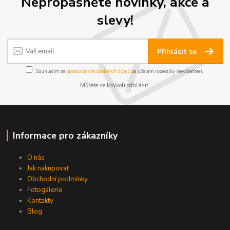
Nepropásněte novinky, akce a
slevy!
Přihlásit se
Souhlasím se
zpracováním osobních údajů
za účelem rozesílky newsletteru.
Můžete se kdykoli odhlásit.
Informace pro zákazníky
O nás
Jak nakupovat
Obchodní podmínky
Fotogalerie
Kontakty
Blog