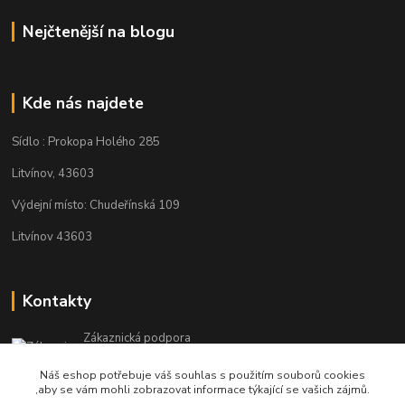
Nejčtenější na blogu
Kde nás najdete
Sídlo : Prokopa Holého 285
Litvínov, 43603
Výdejní místo: Chudeřínská 109
Litvínov 43603
Kontakty
Zákaznická podpora
+420 792 382 634
Náš eshop potřebuje váš souhlas s použitím souborů cookies
(Po-Pá, 8-16 hod.)
,aby se vám mohli zobrazovat informace týkající se vašich zájmů.