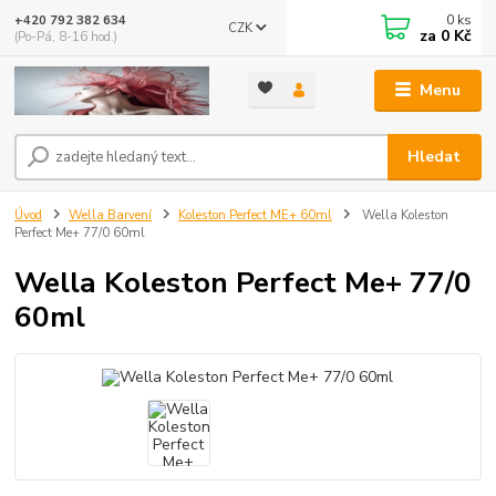
0
ks
+420 792 382 634
CZK
za
0 Kč
(Po-Pá, 8-16 hod.)
Menu
Hledat
Úvod
Wella Barvení
Koleston Perfect ME+ 60ml
Wella Koleston
Perfect Me+ 77/0 60ml
Wella Koleston Perfect Me+ 77/0
60ml