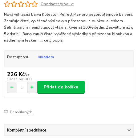
Ohodnotit produkt
Nová věhlasná barva Koleston Perfect ME+ pro bezproblémové barvení.
Zaručuje čisté, vyvážené výsledky s přirozenou hloubkou a leskem.
Šetrně barví a neničí vlasový vlákna. Kryje až 100% šedin. Zesvětluje až o
5 odstínů. Barvy zaručí čisté, vyvážené výsledky s přirozenou hloubkou a
nádherným leskem. ...
celý popis
Dostupnost
skladem
226 Kč
/
ks
187 Kč
bez DPH
Přidat do košíku
Do oblíbených
Kompletní specifikace