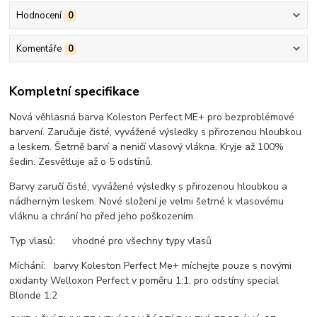
Hodnocení
0
Komentáře
0
Kompletní specifikace
Nová věhlasná barva Koleston Perfect ME+ pro bezproblémové
barvení. Zaručuje čisté, vyvážené výsledky s přirozenou hloubkou
a leskem. Šetrně barví a neničí vlasový vlákna. Kryje až 100%
šedin. Zesvětluje až o 5 odstínů.
Barvy zaručí čisté, vyvážené výsledky s přirozenou hloubkou a
nádherným leskem. Nové složení je velmi šetrné k vlasovému
vláknu a chrání ho před jeho poškozením.
Typ vlasů: vhodné pro všechny typy vlasů
Míchání: barvy Koleston Perfect Me+ míchejte pouze s novými
oxidanty Welloxon Perfect v poměru 1:1, pro odstíny special
Blonde 1:2