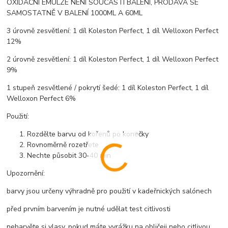
OXIDAČNÍ EMULZE NENÍ SOUČÁSTÍ BALENÍ, PRODÁVÁ SE
SAMOSTATNĚ V BALENÍ 1000ML A 60ML
3 úrovně zesvětlení: 1 díl Koleston Perfect, 1 díl Welloxon Perfect
12%
2 úrovně zesvětlení: 1 díl Koleston Perfect, 1 díl Welloxon Perfect
9%
1 stupeň zesvětlené / pokrytí šedé: 1 díl Koleston Perfect, 1 díl
Welloxon Perfect 6%
Použití:
Rozdělte barvu od kořenů po konečky
Rovnoměrně rozetřete
Nechte působit 30-40 min
Upozornění:
barvy jsou určeny výhradně pro použití v kadeřnických salónech
před prvním barvením je nutné udělat test citlivosti
nebarvěte si vlasy, pokud máte vyrážku na obličeji nebo citlivou,