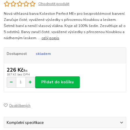
Ohodnotit produkt
Nová věhlasná barva Koleston Perfect ME+ pro bezproblémové barvení.
Zaručuje čisté, vyvážené výsledky s přirozenou hloubkou a leskem.
Šetrně barví a neničí vlasový vlákna. Kryje až 100% šedin. Zesvětluje až o
5 odstínů. Barvy zaručí čisté, vyvážené výsledky s přirozenou hloubkou a
nádherným leskem. ...
celý popis
Dostupnost
skladem
226 Kč
/
ks
187 Kč
bez DPH
Přidat do košíku
Do oblíbených
Kompletní specifikace