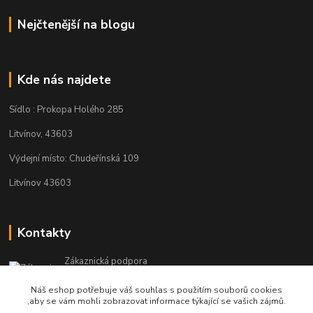
Nejčtenější na blogu
Kde nás najdete
Sídlo : Prokopa Holého 285
Litvínov, 43603
Výdejní místo: Chudeřínská 109
Litvínov 43603
Kontakty
Zákaznická podpora
+420 792 382 634
Náš eshop potřebuje váš souhlas s použitím souborů cookies
(Po-Pá, 8-16 hod.)
,aby se vám mohli zobrazovat informace týkající se vašich zájmů.