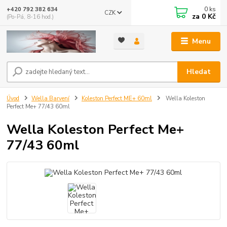
0
ks
+420 792 382 634
CZK
za
0 Kč
(Po-Pá, 8-16 hod.)
Menu
Hledat
Úvod
Wella Barvení
Koleston Perfect ME+ 60ml
Wella Koleston
Perfect Me+ 77/43 60ml
Wella Koleston Perfect Me+
77/43 60ml