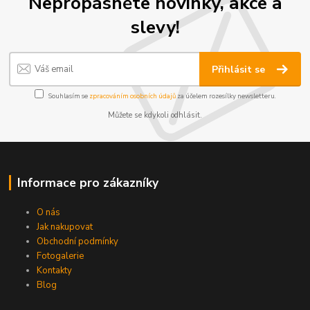
Nepropásněte novinky, akce a
slevy!
Přihlásit se
Souhlasím se
zpracováním osobních údajů
za účelem rozesílky newsletteru.
Můžete se kdykoli odhlásit.
Informace pro zákazníky
O nás
Jak nakupovat
Obchodní podmínky
Fotogalerie
Kontakty
Blog