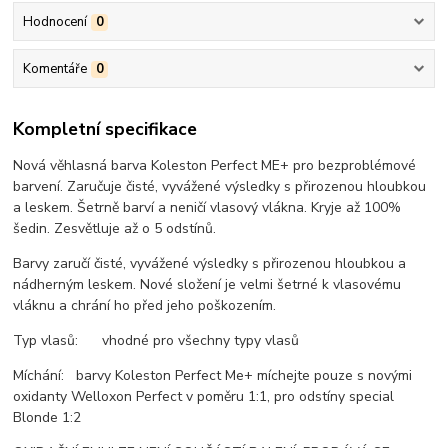
Hodnocení
0
Komentáře
0
Kompletní specifikace
Nová věhlasná barva Koleston Perfect ME+ pro bezproblémové
barvení. Zaručuje čisté, vyvážené výsledky s přirozenou hloubkou
a leskem. Šetrně barví a neničí vlasový vlákna. Kryje až 100%
šedin. Zesvětluje až o 5 odstínů.
Barvy zaručí čisté, vyvážené výsledky s přirozenou hloubkou a
nádherným leskem. Nové složení je velmi šetrné k vlasovému
vláknu a chrání ho před jeho poškozením.
Typ vlasů: vhodné pro všechny typy vlasů
Míchání: barvy Koleston Perfect Me+ míchejte pouze s novými
oxidanty Welloxon Perfect v poměru 1:1, pro odstíny special
Blonde 1:2