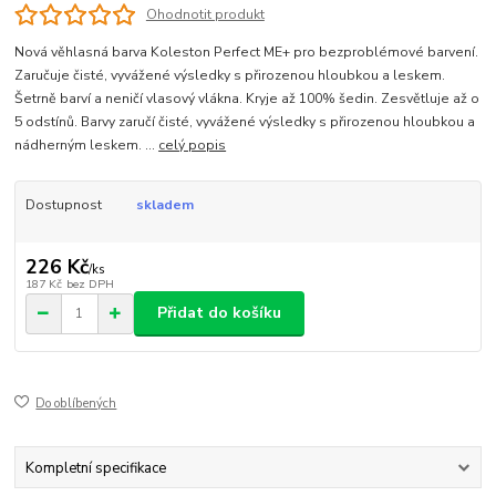
Ohodnotit produkt
Nová věhlasná barva Koleston Perfect ME+ pro bezproblémové barvení.
Zaručuje čisté, vyvážené výsledky s přirozenou hloubkou a leskem.
Šetrně barví a neničí vlasový vlákna. Kryje až 100% šedin. Zesvětluje až o
5 odstínů. Barvy zaručí čisté, vyvážené výsledky s přirozenou hloubkou a
nádherným leskem. ...
celý popis
Dostupnost
skladem
226 Kč
/
ks
187 Kč
bez DPH
Přidat do košíku
Do oblíbených
Kompletní specifikace