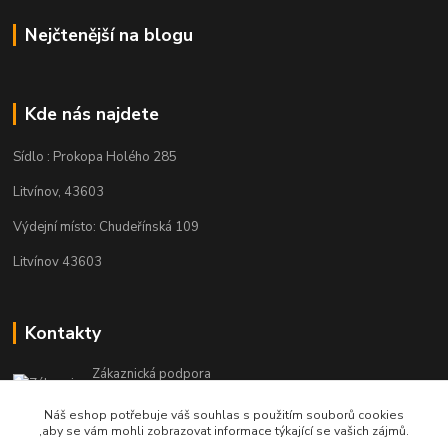
Nejčtenější na blogu
Kde nás najdete
Sídlo : Prokopa Holého 285
Litvínov, 43603
Výdejní místo: Chudeřínská 109
Litvínov 43603
Kontakty
Zákaznická podpora
+420 792 382 634
Náš eshop potřebuje váš souhlas s použitím souborů cookies
(Po-Pá, 8-16 hod.)
,aby se vám mohli zobrazovat informace týkající se vašich zájmů.