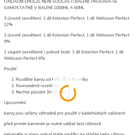
OXIDAČNÍ EMULZE NENÍ SOUČÁSTÍ BALENÍ, PRODÁVÁ SE
SAMOSTATNĚ V BALENÍ 1000ML A 60ML
3 úrovně zesvětlení: 1 díl Koleston Perfect, 1 díl Welloxon Perfect
12%
2 úrovně zesvětlení: 1 díl Koleston Perfect, 1 díl Welloxon Perfect
9%
1 stupeň zesvětlené / pokrytí šedé: 1 díl Koleston Perfect, 1 díl
Welloxon Perfect 6%
Použití:
Rozdělte barvu od kořenů po konečky
Rovnoměrně rozetřete
Nechte působit 30-40 min
Upozornění:
barvy jsou určeny výhradně pro použití v kadeřnických salónech
před prvním barvením je nutné udělat test citlivosti
nebarvěte si vlasy, pokud máte vyrážku na obličeji nebo citlivou,