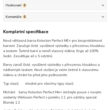
Hodnocení
0
Komentáře
0
Kompletní specifikace
Nová věhlasná barva Koleston Perfect ME+ pro bezproblémové
barvení. Zaručuje čisté, vyvážené výsledky s přirozenou hloubkou
a leskem. Šetrně barví a neničí vlasový vlákna. Kryje až 100%
šedin. Zesvětluje až o 5 odstínů.
Barvy zaručí čisté, vyvážené výsledky s přirozenou hloubkou a
nádherným leskem. Nové složení je velmi šetrné k vlasovému
vláknu a chrání ho před jeho poškozením.
Typ vlasů: vhodné pro všechny typy vlasů
Míchání: barvy Koleston Perfect Me+ míchejte pouze s novými
oxidanty Welloxon Perfect v poměru 1:1, pro odstíny special
Blonde 1:2