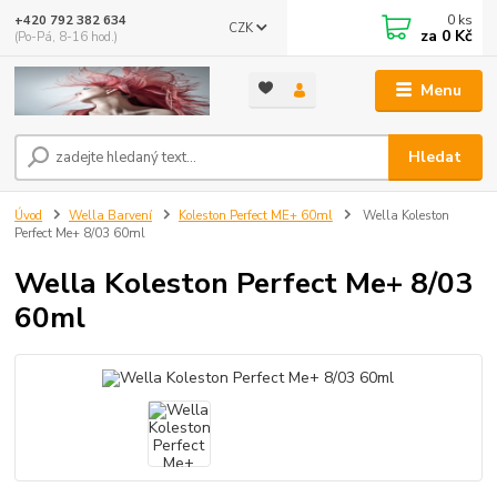
0
ks
+420 792 382 634
CZK
za
0 Kč
(Po-Pá, 8-16 hod.)
Menu
Hledat
Úvod
Wella Barvení
Koleston Perfect ME+ 60ml
Wella Koleston
Perfect Me+ 8/03 60ml
Wella Koleston Perfect Me+ 8/03
60ml