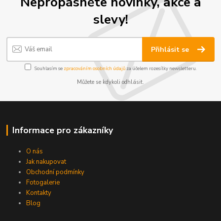
Nepropásněte novinky, akce a
slevy!
Přihlásit se
Souhlasím se
zpracováním osobních údajů
za účelem rozesílky newsletteru.
Můžete se kdykoli odhlásit.
Informace pro zákazníky
O nás
Jak nakupovat
Obchodní podmínky
Fotogalerie
Kontakty
Blog