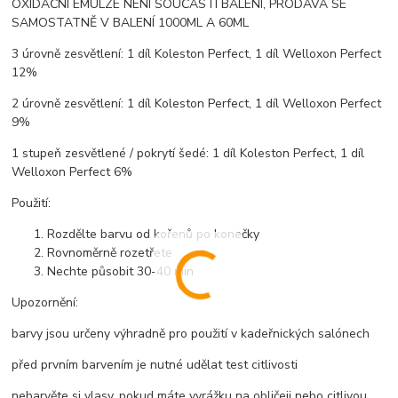
OXIDAČNÍ EMULZE NENÍ SOUČÁSTÍ BALENÍ, PRODÁVÁ SE
SAMOSTATNĚ V BALENÍ 1000ML A 60ML
3 úrovně zesvětlení: 1 díl Koleston Perfect, 1 díl Welloxon Perfect
12%
2 úrovně zesvětlení: 1 díl Koleston Perfect, 1 díl Welloxon Perfect
9%
1 stupeň zesvětlené / pokrytí šedé: 1 díl Koleston Perfect, 1 díl
Welloxon Perfect 6%
Použití:
Rozdělte barvu od kořenů po konečky
Rovnoměrně rozetřete
Nechte působit 30-40 min
Upozornění:
barvy jsou určeny výhradně pro použití v kadeřnických salónech
před prvním barvením je nutné udělat test citlivosti
nebarvěte si vlasy, pokud máte vyrážku na obličeji nebo citlivou,