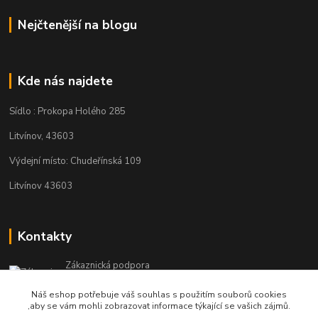
Nejčtenější na blogu
Kde nás najdete
Sídlo : Prokopa Holého 285
Litvínov, 43603
Výdejní místo: Chudeřínská 109
Litvínov 43603
Kontakty
Zákaznická podpora
+420 792 382 634
Náš eshop potřebuje váš souhlas s použitím souborů cookies
(Po-Pá, 8-16 hod.)
,aby se vám mohli zobrazovat informace týkající se vašich zájmů.