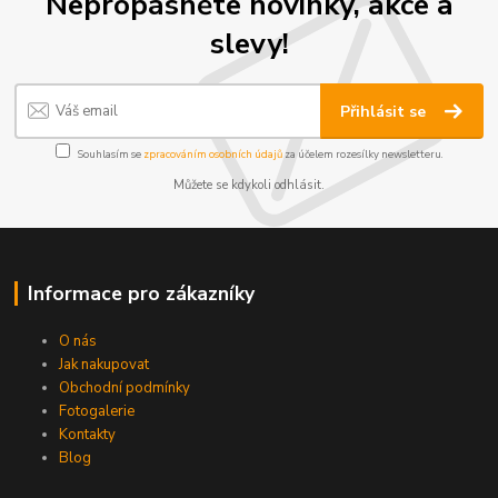
Nepropásněte novinky, akce a
slevy!
Přihlásit se
Souhlasím se
zpracováním osobních údajů
za účelem rozesílky newsletteru.
Můžete se kdykoli odhlásit.
Informace pro zákazníky
O nás
Jak nakupovat
Obchodní podmínky
Fotogalerie
Kontakty
Blog