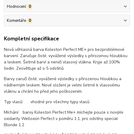
Hodnocení
0
Komentáře
0
Kompletní specifikace
Nová věhlasná barva Koleston Perfect ME+ pro bezproblémové
barvení. Zaručuje čisté, vyvážené výsledky s přirozenou hloubkou
a leskem. Šetrně barví a neničí vlasový vlákna. Kryje až 100%
šedin. Zesvětluje až o 5 odstínů.
Barvy zaručí čisté, vyvážené výsledky s přirozenou hloubkou a
nádherným leskem. Nové složení je velmi šetrné k vlasovému
vláknu a chrání ho před jeho poškozením.
Typ vlasů: vhodné pro všechny typy vlasů
Míchání: barvy Koleston Perfect Me+ míchejte pouze s novými
oxidanty Welloxon Perfect v poměru 1:1, pro odstíny special
Blonde 1:2