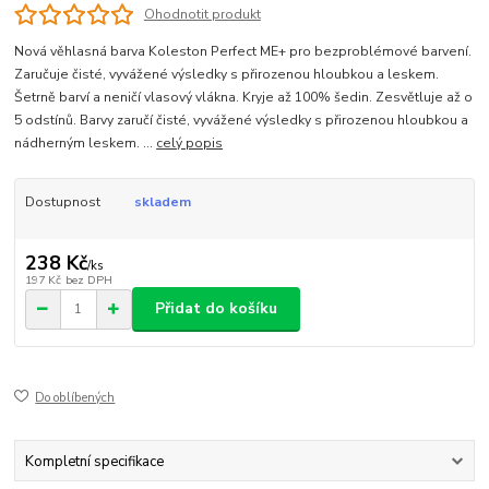
Ohodnotit produkt
Nová věhlasná barva Koleston Perfect ME+ pro bezproblémové barvení.
Zaručuje čisté, vyvážené výsledky s přirozenou hloubkou a leskem.
Šetrně barví a neničí vlasový vlákna. Kryje až 100% šedin. Zesvětluje až o
5 odstínů. Barvy zaručí čisté, vyvážené výsledky s přirozenou hloubkou a
nádherným leskem. ...
celý popis
Dostupnost
skladem
238 Kč
/
ks
197 Kč
bez DPH
Přidat do košíku
Do oblíbených
Kompletní specifikace