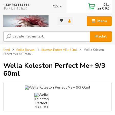
0
ks
+420 792 382 634
CZK
za
0 Kč
(Po-Pá, 8-16 hod.)
Menu
Hledat
Úvod
Wella Barvení
Koleston Perfect ME+ 60ml
Wella Koleston
Perfect Me+ 9/3 60ml
Wella Koleston Perfect Me+ 9/3
60ml