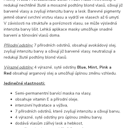
redukují nechtěné žluté a mosazné podtóny blond vlasů, oživují již
barvené vlasy a zvyšují intenzitu barvy a lesk. Barevné pigmenty
jemně obarví svrchní vrstvu vlasu a vydrží ve vlasech až 6 umytí.
V závislosti na struktuře a poréznosti vlasu, se může výsledná
intenzita barvy lišit. Lehká aplikace masky umožňuje snadné
barvení a tónování vlasů doma.
Přírodní odstíny:
7 přírodních odstínů, obsahují avokádový olej,
zvyšují intenzitu barvy a oživují již barvené vlasy, neutralizují a
redukují žluté podtóny blond vlasů.
Výrazné odstíny:
4 výrazné, syté odstíny
Blue, Mint, Pink a
Red
obsahují arganový olej a umožňují úplnou změnu vzhledu.
Jedinečné vlastnosti:
Semi-permanentní barvící maska na vlasy,
obsahuje vitamin E a přírodní oleje,
intenzivní hydratace a výživa,
7 přírodních odstínů, které zvyšují intenzitu a oživují barvu,
4 výrazné, syté odstíny pro úplnou změnu barvy,
dodává vlasům zářivý lesk a hebkost,