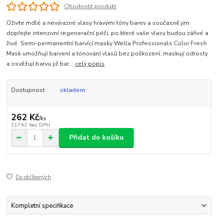
Ohodnotit produkt
Oživte mdlé a nevýrazné vlasy hravými tóny barev a současně jim
dopřejte intenzivní regenerační péči, po které vaše vlasy budou zářivé a
živé. Semi-permanentní barvící masky Wella Professionals Color Fresh
Mask umožňují barvení a tónování vlasů bez poškození, maskují odrosty
a osvěžují barvu již bar...
celý popis
Dostupnost
skladem
262 Kč
/
ks
217 Kč
bez DPH
Přidat do košíku
Do oblíbených
Kompletní specifikace