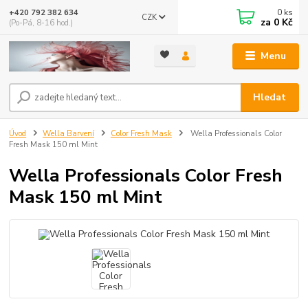
0
ks
+420 792 382 634
CZK
za
0 Kč
(Po-Pá, 8-16 hod.)
Menu
Hledat
Úvod
Wella Barvení
Color Fresh Mask
Wella Professionals Color
Fresh Mask 150 ml Mint
Wella Professionals Color Fresh
Mask 150 ml Mint