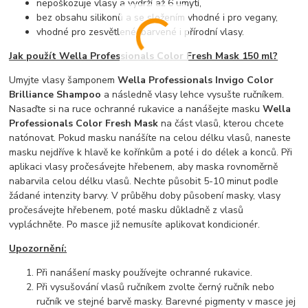
nepoškozuje vlasy a vydrží až 6 umytí,
bez obsahu silikonů a se složením vhodné i pro vegany,
vhodné pro zesvětlené, barvené i přírodní vlasy.
Jak použít Wella Professionals
Color Fresh Mask 150 ml?
Umyjte vlasy šamponem
Wella Professionals Invigo Color
Brilliance Shampoo
a následně vlasy lehce vysušte ručníkem.
Nasaďte si na ruce ochranné rukavice a nanášejte masku
Wella
Professionals Color Fresh Mask
na část vlasů, kterou chcete
natónovat. Pokud masku nanášíte na celou délku vlasů, naneste
masku nejdříve k hlavě ke kořínkům a poté i do délek a konců. Při
aplikaci vlasy pročesávejte hřebenem, aby maska rovnoměrně
nabarvila celou délku vlasů. Nechte působit 5-10 minut podle
žádané intenzity barvy. V průběhu doby působení masky, vlasy
pročesávejte hřebenem, poté masku důkladně z vlasů
vypláchněte. Po masce již nemusíte aplikovat kondicionér.
Upozornění:
Při nanášení masky používejte ochranné rukavice.
Při vysušování vlasů ručníkem zvolte černý ručník nebo
ručník ve stejné barvě masky. Barevné pigmenty v masce jej