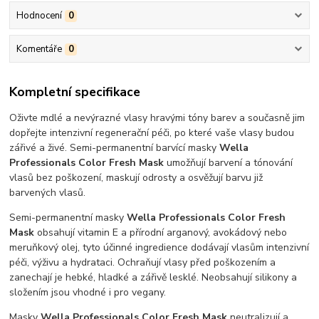
Hodnocení
0
Komentáře
0
Kompletní specifikace
Oživte mdlé a nevýrazné vlasy hravými tóny barev a současně jim
dopřejte intenzivní regenerační péči, po které vaše vlasy budou
zářivé a živé. Semi-permanentní barvící masky
Wella
Professionals Color Fresh Mask
umožňují barvení a tónování
vlasů bez poškození, maskují odrosty a osvěžují barvu již
barvených vlasů.
Semi-permanentní masky
Wella Professionals Color Fresh
Mask
obsahují vitamin E a přírodní arganový, avokádový nebo
meruňkový olej, tyto účinné ingredience dodávají vlasům intenzivní
péči, výživu a hydrataci. Ochraňují vlasy před poškozením a
zanechají je hebké, hladké a zářivě lesklé. Neobsahují silikony a
složením jsou vhodné i pro vegany.
Masky
Wella Professionals Color Fresh Mask
neutralizují a