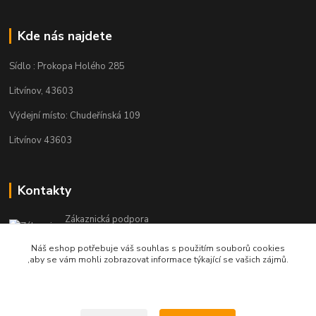
Kde nás najdete
Sídlo : Prokopa Holého 285
Litvínov, 43603
Výdejní místo: Chudeřínská 109
Litvínov 43603
Kontakty
Zákaznická podpora
+420 792 382 634
Náš eshop potřebuje váš souhlas s použitím souborů cookies
(Po-Pá, 8-16 hod.)
,aby se vám mohli zobrazovat informace týkající se vašich zájmů.
objednavky@kosmetikaprovlasy.com