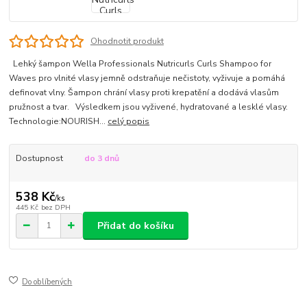
Ohodnotit produkt
Lehký šampon Wella Professionals Nutricurls Curls Shampoo for
Waves pro vlnité vlasy jemně odstraňuje nečistoty, vyživuje a pomáhá
definovat vlny. Šampon chrání vlasy proti krepatění a dodává vlasům
pružnost a tvar. Výsledkem jsou vyživené, hydratované a lesklé vlasy.
Technologie:NOURISH...
celý popis
Dostupnost
do 3 dnů
538 Kč
/
ks
445 Kč
bez DPH
Přidat do košíku
Do oblíbených