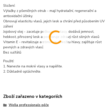
Složení:
Výtažky z pšeničných otrub - mají hydratační, regenerační a
antioxidační účinky.
Obnovují elasticitu vlasů, jejich lesk a chrání před působením UV
záření
Jojobový olej - zaceluje poškozené vlasy, dodává jemnost,
hebkost, přirozený lesk a podporuje zdravý růst silných vlasů
Vitamin E - revitalizuje a stimuluje pokožku hlavy, zajišťuje růst
pevných a zdravých vlasů
Bez sulfátů
Použití:
1. Naneste na mokré vlasy a napěňte.
2. Důkladně opláchněte.
Zboží zařazeno v kategoriích
Wella professionals péče