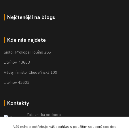
Nejčtenější na blogu
Kde nás najdete
Sídlo : Prokopa Holého 285
Litvínov, 43603
Výdejní místo: Chudeřínská 109
Litvínov 43603
Kontakty
Zákaznická podpora
+420 792 382 634
Náš eshop potřebuje váš souhlas s použitím souborů cookies
(Po-Pá, 8-16 hod.)