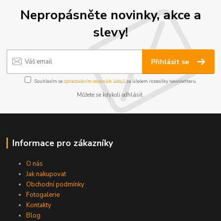
Nepropásněte novinky, akce a
slevy!
Přihlásit se
Souhlasím se
zpracováním osobních údajů
za účelem rozesílky newsletteru.
Můžete se kdykoli odhlásit.
Informace pro zákazníky
O nás
Jak nakupovat
Obchodní podmínky
Fotogalerie
Kontakty
Blog