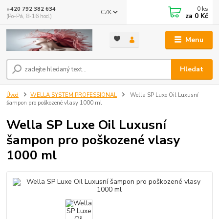
0
ks
+420 792 382 634
CZK
za
0 Kč
(Po-Pá, 8-16 hod.)
Menu
Hledat
Úvod
WELLA SYSTEM PROFESSIONAL
Wella SP Luxe Oil Luxusní
šampon pro poškozené vlasy 1000 ml
Wella SP Luxe Oil Luxusní
šampon pro poškozené vlasy
1000 ml