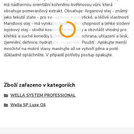
má nádhernou orientální kořeněno-květinovou vůni, která
obsahuje pomerančový extrakt. Obsahuje: Arganový olej - známý
jako tekuté zlato - pro své výživné, kosmetické, a léčivé vlastnosti
Mandlový olej - má vynikající hydratační schopnost a lehké složení
Jojobový olej - skvělé kosmetické hodnoty a obzvlášť vhodný pro
křehké a suché konečky Účinky: obnova, ochrana, uhlazení a lesk,
zjemnění, definice, hydratace, rozjasnění. Použití : Aplikujte menší
množství na mokré vlasy, masírujte až se vytvoří pěna a poté
důkladně opláchněte. V případě potřeby postup opakujte.
Zboží zařazeno v kategoriích
WELLA SYSTEM PROFESSIONAL
Wella SP Luxe Oil