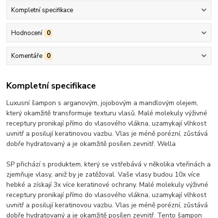
Kompletní specifikace
Hodnocení
0
Komentáře
0
Kompletní specifikace
Luxusní šampon s arganovým, jojobovým a mandlovým olejem,
který okamžitě transformuje texturu vlasů. Malé molekuly výživné
receptury pronikají přímo do vlasového vlákna, uzamykají vlhkost
uvnitř a posilují keratinovou vazbu. Vlas je méně porézní, zůstává
dobře hydratovaný a je okamžitě posílen zevnitř. Wella
SP přichází s produktem, který se vstřebává v několika vteřinách a
zjemňuje vlasy, aniž by je zatěžoval. Vaše vlasy budou 10x více
hebké a získají 3x více keratinové ochrany. Malé molekuly výživné
receptury pronikají přímo do vlasového vlákna, uzamykají vlhkost
uvnitř a posilují keratinovou vazbu. Vlas je méně porézní, zůstává
dobře hydratovaný a je okamžitě posílen zevnitř. Tento šampon