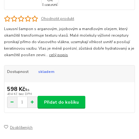
Ohodnotit produkt
Luxusní šampon s arganovým, jojobovým a mandlovým olejem, který
okamžitě transformuje texturu vlasů. Malé molekuly výživné receptury
pronikají přímo do vlasového vlákna, uzamykají vlhkost uvnitř a posilují
keratinovou vazbu. Vlas je méně porézní, zůstává dobře hydratovaný a je
okamžitě posílen zevni...
celý popis
Dostupnost
skladem
598 Kč
/
ks
494 Kč
bez DPH
Přidat do košíku
Do oblíbených