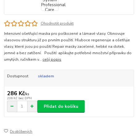
Ohodnotit produkt
Intenzivní ošetřující maska pro poškozené a lámavé vlasy. Obnovuje
vlasovou strukturu již po prvním použití. Hluboce regeneruje a ošetřuje
vlasy, které jsou po použití Repair masky zacelené, hebké na dotek,
jemné a bez zatížení. Použití: aplikujte potřebné množství přípravku do
umytých, ručníkem v...
celý popis
Dostupnost
skladem
286 Kč
/
ks
236 Kč
bez DPH
Přidat do košíku
Do oblíbených