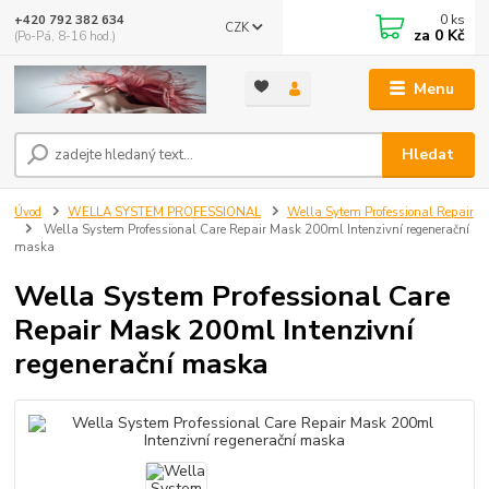
0
ks
+420 792 382 634
CZK
za
0 Kč
(Po-Pá, 8-16 hod.)
Menu
Hledat
Úvod
WELLA SYSTEM PROFESSIONAL
Wella Sytem Professional Repair
Wella System Professional Care Repair Mask 200ml Intenzivní regenerační
maska
Wella System Professional Care
Repair Mask 200ml Intenzivní
regenerační maska