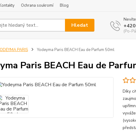
Kontakty
Ochrana soukromí
Blog
Nevíte
Hledat
+420
(Po-Pá
YODEYMA PARIS
Yodeyma Paris BEACH Eau de Parfum 50ml
yma Paris BEACH Eau de Parfu
Díky c
zaujmo
upřímn
vyváže
(vysok
předst