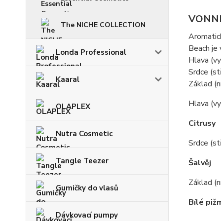
VONN
The NICHE COLLECTION
Aromatick
Beach je
Londa Professional
Hlava (vy
Srdce (st
Kaaral
Základ (n
Hlava (v
OLAPLEX
Citrusy
Nutra Cosmetic
Srdce (st
Tangle Teezer
Šalvěj
Základ (n
Gumičky do vlasů
Bílé piž
Dávkovací pumpy