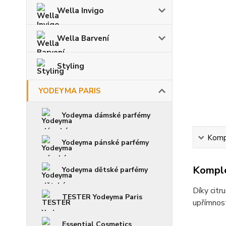
Wella Invigo
Wella Barvení
Styling
YODEYMA PARIS
Yodeyma dámské parfémy
Kompl
Yodeyma pánské parfémy
Komple
Yodeyma dětské parfémy
Díky cit
TESTER Yodeyma Paris
upřímnost
Essential Cosmetics