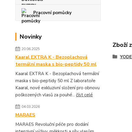
Pracovní pomůcky
Novinky
Zboží 
20.06.2025
Kaaral EXTRA K - Bezoplachová
YODE
termální maska s bio-peptidy 50 ml
Kaaral EXTRA K - Bezoplachová termální
maska s bio-peptidy 50 ml Z laboratoře
Kaaral, nové exkluzivní složení pro obnovu
poškozených vlasů za pouhé...
číst celé
04.03.2026
MARAES
MARAES Revoluční péče pro dodání
intenzivní výživy, měkkosti a síly vlasům.