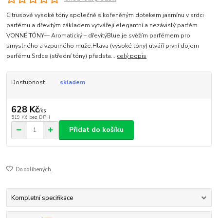
Citrusové vysoké tóny společně s kořeněným dotekem jasmínu v srdci
parfému a dřevitým základem vytvářejí elegantní a nezávislý parfém.
VONNÉ TÓNY— Aromatický – dřevitýBlue je svěžím parfémem pro
smyslného a vzpurného muže.Hlava (vysoké tóny) utváří první dojem
parfému.Srdce (střední tóny) předsta...
celý popis
Dostupnost
skladem
628 Kč
/
ks
519 Kč
bez DPH
Přidat do košíku
Do oblíbených
Kompletní specifikace