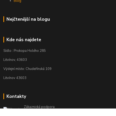
Blog
Nejčtenější na blogu
Kde nás najdete
Sídlo : Prokopa Holého 285
Litvínov, 43603
Výdejní místo: Chudeřínská 109
Litvínov 43603
Kontakty
Zákaznická podpora
+420 792 382 634