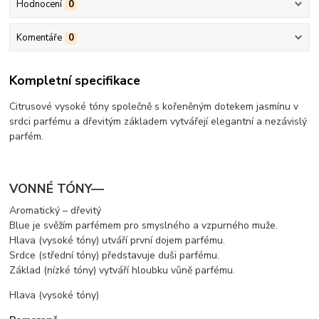
Hodnocení
0
Komentáře
0
Kompletní specifikace
Citrusové vysoké tóny společně s kořeněným dotekem jasmínu v
srdci parfému a dřevitým základem vytvářejí elegantní a nezávislý
parfém.
VONNÉ TÓNY—
Aromatický – dřevitý
Blue je svěžím parfémem pro smyslného a vzpurného muže.
Hlava (vysoké tóny) utváří první dojem parfému.
Srdce (střední tóny) představuje duši parfému.
Základ (nízké tóny) vytváří hloubku vůně parfému.
Hlava (vysoké tóny)