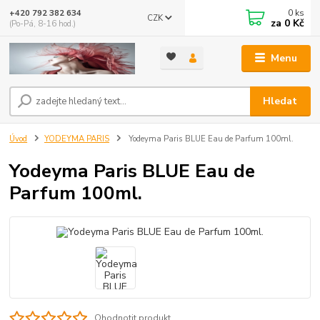
0
ks
+420 792 382 634
CZK
za
0 Kč
(Po-Pá, 8-16 hod.)
Menu
Hledat
Úvod
YODEYMA PARIS
Yodeyma Paris BLUE Eau de Parfum 100ml.
Yodeyma Paris BLUE Eau de
Parfum 100ml.
Ohodnotit produkt