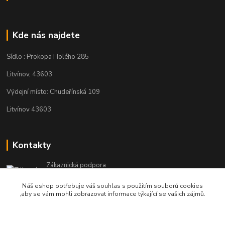
Kde nás najdete
Sídlo : Prokopa Holého 285
Litvínov, 43603
Výdejní místo: Chudeřínská 109
Litvínov 43603
Kontakty
Zákaznická podpora
+420 792 382 634
Náš eshop potřebuje váš souhlas s použitím souborů cookies
(Po-Pá, 8-16 hod.)
,aby se vám mohli zobrazovat informace týkající se vašich zájmů.
objednavky@kosmetikaprovlasy.com