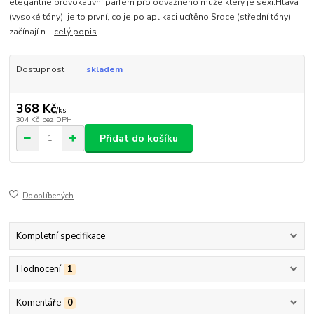
elegantne provokativní parfém pro odvážného muže který je sexi.Hlava
(vysoké tóny), je to první, co je po aplikaci ucítěno.Srdce (střední tóny),
začínají n...
celý popis
Dostupnost
skladem
368 Kč
/
ks
304 Kč
bez DPH
Přidat do košíku
Do oblíbených
Kompletní specifikace
Hodnocení
1
Komentáře
0