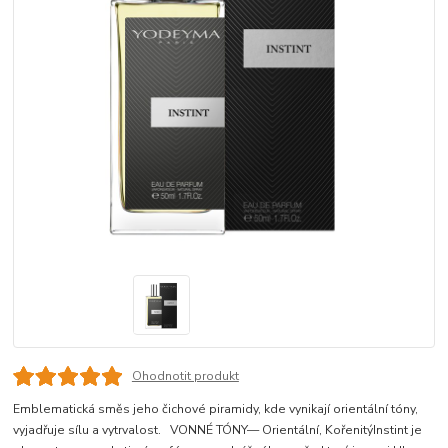
Ohodnotit produkt
Emblematická směs jeho čichové piramidy, kde vynikají orientální tóny,
vyjadřuje sílu a vytrvalost. VONNÉ TÓNY— Orientální, KořenitýInstint je