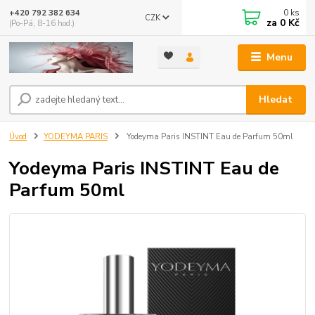
0
ks
+420 792 382 634
CZK
za
0 Kč
(Po-Pá, 8-16 hod.)
Menu
Hledat
Úvod
YODEYMA PARIS
Yodeyma Paris INSTINT Eau de Parfum 50ml
Yodeyma Paris INSTINT Eau de
Parfum 50ml