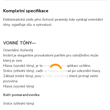
Kompletní specifikace
Emblematická směs jeho čichové piramidy, kde vynikají orientální
tóny, vyjadřuje sílu a vytrvalost.
VONNÉ TÓNY—
Orientální, Kořenitý
Instint je elegantne provokativní parfém pro odvážného muže
který je sexi.
Hlava (vysoké tóny), je to první, co je po aplikaci ucítěno.
Srdce (střední tóny), začínají naplno vynikat po odeznění hlavy.
Základ (nízké tóny), jsou ty látky parfému, které prchají velmi
pozvolna.
Hlava (vysoké tóny)
Květ pomerančovníku
Srdce (střední tóny)