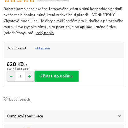
Bohatá kombinace skořice, lotosového květu a tónů hesperide vyjadřují
svěžest a blahobyt. Vůně, která vzdává hold přírodě. VONNÉ TÓNY—
Chyprově, VodníJunsui je čistý a svěží parfém pro klidného a přirozeného
muže.Hlava (vysoké tóny), je to první, co je po aplikaci ucítěno.Srdce
(střední tóny), zač...
celý popis
Dostupnost
skladem
628 Kč
/
ks
519 Kč
bez DPH
Přidat do košíku
Do oblíbených
Kompletní specifikace