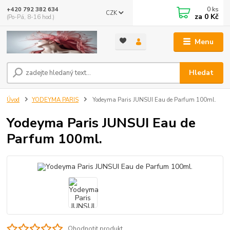
0
ks
+420 792 382 634
CZK
za
0 Kč
(Po-Pá, 8-16 hod.)
Menu
Hledat
Úvod
YODEYMA PARIS
Yodeyma Paris JUNSUI Eau de Parfum 100ml.
Yodeyma Paris JUNSUI Eau de
Parfum 100ml.
Ohodnotit produkt