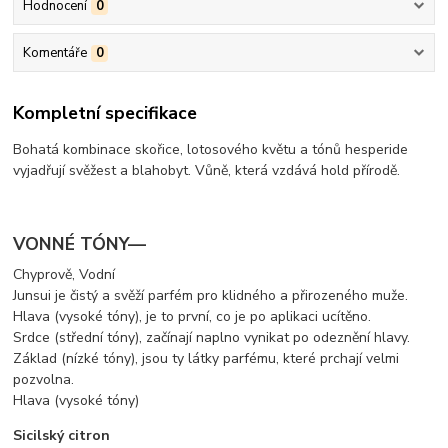
Hodnocení
0
Komentáře
0
Kompletní specifikace
Bohatá kombinace skořice, lotosového květu a tónů hesperide
vyjadřují svěžest a blahobyt. Vůně, která vzdává hold přírodě.
VONNÉ TÓNY—
Chyprově, Vodní
Junsui je čistý a svěží parfém pro klidného a přirozeného muže.
Hlava (vysoké tóny), je to první, co je po aplikaci ucítěno.
Srdce (střední tóny), začínají naplno vynikat po odeznění hlavy.
Základ (nízké tóny), jsou ty látky parfému, které prchají velmi
pozvolna.
Hlava (vysoké tóny)
Sicilský citron