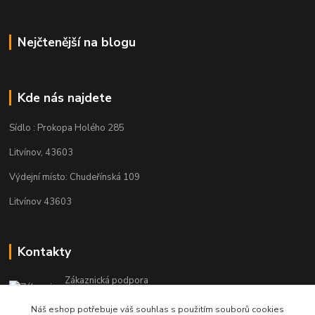
Nejčtenější na blogu
Kde nás najdete
Sídlo : Prokopa Holého 285
Litvínov, 43603
Výdejní místo: Chudeřínská 109
Litvínov 43603
Kontakty
Zákaznická podpora
+420 792 382 634
Náš eshop potřebuje váš souhlas s použitím souborů cookies
(Po-Pá, 8-16 hod.)