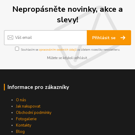
Nepropásněte novinky, akce a
slevy!
Přihlásit se
Souhlasím se
zpracováním osobních údajů
za účelem rozesílky newsletteru.
Můžete se kdykoli odhlásit.
Informace pro zákazníky
O nás
Jak nakupovat
Obchodní podmínky
Fotogalerie
Kontakty
Blog