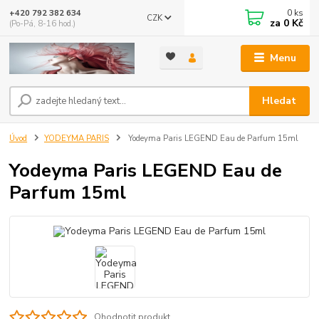
0
ks
+420 792 382 634
CZK
za
0 Kč
(Po-Pá, 8-16 hod.)
Menu
Hledat
Úvod
YODEYMA PARIS
Yodeyma Paris LEGEND Eau de Parfum 15ml
Yodeyma Paris LEGEND Eau de
Parfum 15ml
Ohodnotit produkt