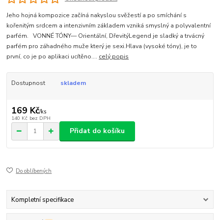
Jeho hojná kompozice začíná nakyslou svěžestí a po smíchání s
kořenitým srdcem a intenzivním základem vzniká smyslný a polyvalentní
parfém. VONNÉ TÓNY— Orientální, DřevitýLegend je sladký a trvácný
parfém pro záhadného muže který je sexi.Hlava (vysoké tóny), je to
první, co je po aplikaci ucítěno....
celý popis
Dostupnost
skladem
169 Kč
/
ks
140 Kč
bez DPH
Přidat do košíku
Do oblíbených
Kompletní specifikace