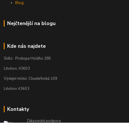
Blog
Nejčtenější na blogu
Kde nás najdete
Sídlo : Prokopa Holého 285
Litvínov, 43603
Výdejní místo: Chudeřínská 109
Litvínov 43603
Kontakty
Zákaznická podpora
+420 792 382 634