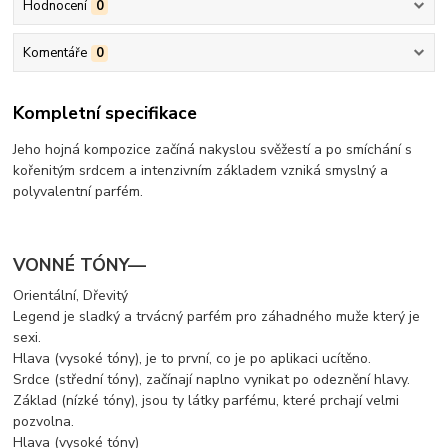
Hodnocení
0
Komentáře
0
Kompletní specifikace
Jeho hojná kompozice začíná nakyslou svěžestí a po smíchání s
kořenitým srdcem a intenzivním základem vzniká smyslný a
polyvalentní parfém.
VONNÉ TÓNY—
Orientální, Dřevitý
Legend je sladký a trvácný parfém pro záhadného muže který je
sexi.
Hlava (vysoké tóny), je to první, co je po aplikaci ucítěno.
Srdce (střední tóny), začínají naplno vynikat po odeznění hlavy.
Základ (nízké tóny), jsou ty látky parfému, které prchají velmi
pozvolna.
Hlava (vysoké tóny)