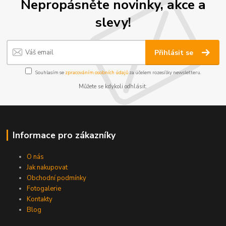
Nepropásněte novinky, akce a
slevy!
Přihlásit se
Souhlasím se
zpracováním osobních údajů
za účelem rozesílky newsletteru.
Můžete se kdykoli odhlásit.
Informace pro zákazníky
O nás
Jak nakupovat
Obchodní podmínky
Fotogalerie
Kontakty
Blog