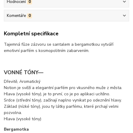
Hodnocení
0
Komentáře
0
Kompletní specifikace
Tajemná fůze zázvoru se santalem a bergamotkou vytváří
emotivní parfém s kosmopolitním zabarvením.
VONNÉ TÓNY—
Dřevitě, Aromatický
Notion je svěží a elegantní parfém pro vkusného muže z města.
Hlava (vysoké tóny), je to první, co je po aplikaci ucítěno.
Srdce (střední tóny), začínají naplno vynikat po odeznění hlavy.
Základ (nízké tóny), jsou ty látky parfému, které prchají velmi
pozvolna.
Hlava (vysoké tóny)
Bergamotka