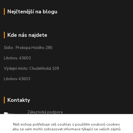
Nejčtenější na blogu
Kde nás najdete
Sídlo : Prokopa Holého 285
Litvínov, 43603
Výdejní místo: Chudeřínská 109
Litvínov 43603
Kontakty
Zákaznická podpora
+420 792 382 634
Náš eshop potřebuje váš souhlas s použitím souborů cookies
(Po-Pá, 8-16 hod.)
,aby se vám mohli zobrazovat informace týkající se vašich zájmů.