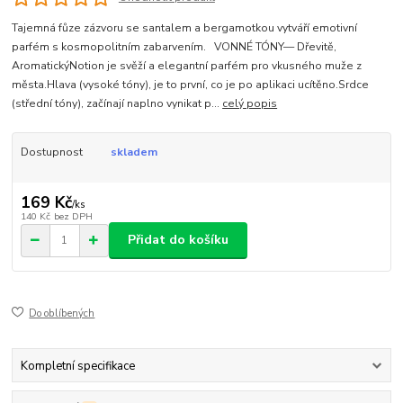
Tajemná fůze zázvoru se santalem a bergamotkou vytváří emotivní
parfém s kosmopolitním zabarvením. VONNÉ TÓNY— Dřevitě,
AromatickýNotion je svěží a elegantní parfém pro vkusného muže z
města.Hlava (vysoké tóny), je to první, co je po aplikaci ucítěno.Srdce
(střední tóny), začínají naplno vynikat p...
celý popis
Dostupnost
skladem
169 Kč
/
ks
140 Kč
bez DPH
Přidat do košíku
Do oblíbených
Kompletní specifikace