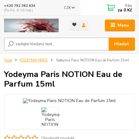
0
ks
+420 792 382 634
CZK
za
0 Kč
(Po-Pá, 8-16 hod.)
Menu
Hledat
Úvod
YODEYMA PARIS
Yodeyma Paris NOTION Eau de Parfum 15ml
Yodeyma Paris NOTION Eau de
Parfum 15ml
Ohodnotit produkt