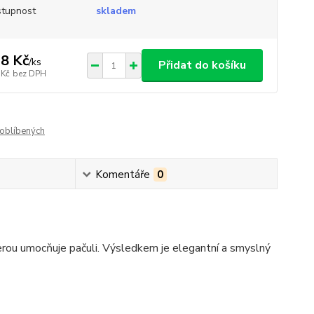
tupnost
skladem
8 Kč
/
ks
Přidat do košíku
 Kč
bez DPH
oblíbených
Komentáře
0
terou umocňuje pačuli. Výsledkem je elegantní a smyslný