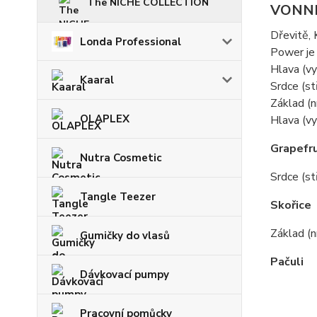
The NICHE COLLECTION
VONN
Dřevitě, 
Londa Professional
Power je 
Hlava (vys
Kaaral
Srdce (st
Základ (n
OLAPLEX
Hlava (v
Grapefru
Nutra Cosmetic
Srdce (st
Tangle Teezer
Skořice
Základ (n
Gumičky do vlasů
Pačuli
Dávkovací pumpy
Pracovní pomůcky