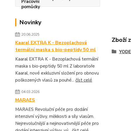
Novinky
20.06.2025
Zboží 
Kaaral EXTRA K - Bezoplachová
termální maska s bio-peptidy 50 ml
YODE
Kaaral EXTRA K - Bezoplachová termální
maska s bio-peptidy 50 ml Z laboratoře
Kaaral, nové exkluzivní složení pro obnovu
poškozených vlasů za pouhé...
číst celé
04.03.2026
MARAES
MARAES Revoluční péče pro dodání
intenzivní výživy, měkkosti a síly vlasům.
Nejrevolučnější a nejinovativnější péče pro
dodání intenzivní výživy, vý...
číst celé