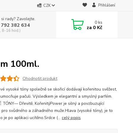
Přihlášení
CZK
 si rady? Zavolejte.
0
ks
 792 382 634
za
0 Kč
, 8-16 hod.)
um 100ml.
Ohodnotit produkt
ové vysoké tóny společně se skořicí dodávají kořenitou svěžest,
 umocňuje pačuli. Výsledkem je elegantní a smyslný parfém.
TÓNY— Dřevitě, KořenitýPower je silný a povzbuzující
 pro svůdného a záhadného muže.Hlava (vysoké tóny), je to
co je po aplikaci ucítěno.Srdce (...
celý popis