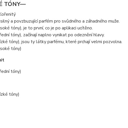
É TÓNY—
Kořenitý
silný a povzbuzující parfém pro svůdného a záhadného muže.
oké tóny), je to první, co je po aplikaci ucítěno.
řední tóny), začínají naplno vynikat po odeznění hlavy.
ízké tóny), jsou ty látky parfému, které prchají velmi pozvolna.
ysoké tóny)
it
řední tóny)
ízké tóny)