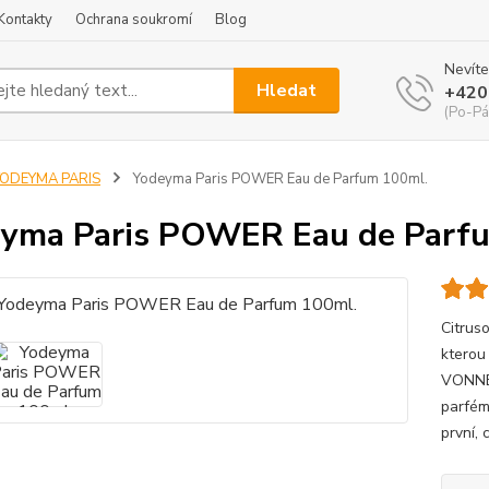
Kontakty
Ochrana soukromí
Blog
Nevíte
Hledat
+420
(Po-Pá
YODEYMA PARIS
Yodeyma Paris POWER Eau de Parfum 100ml.
yma Paris POWER Eau de Parf
Citrus
kterou
VONNÉ 
parfém
první, 