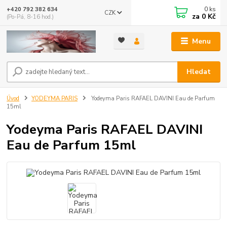
0
ks
+420 792 382 634
CZK
za
0 Kč
(Po-Pá, 8-16 hod.)
Menu
Hledat
Úvod
YODEYMA PARIS
Yodeyma Paris RAFAEL DAVINI Eau de Parfum
15ml
Yodeyma Paris RAFAEL DAVINI
Eau de Parfum 15ml