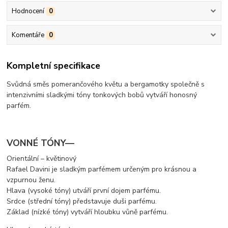
Hodnocení
0
Komentáře
0
Kompletní specifikace
Svůdná směs pomerančového květu a bergamotky společně s
intenzivními sladkými tóny tonkových bobů vytváří honosný
parfém.
VONNÉ TÓNY—
Orientální – květinový
Rafael Davini je sladkým parfémem určeným pro krásnou a
vzpurnou ženu.
Hlava (vysoké tóny) utváří první dojem parfému.
Srdce (střední tóny) představuje duši parfému.
Základ (nízké tóny) vytváří hloubku vůně parfému.