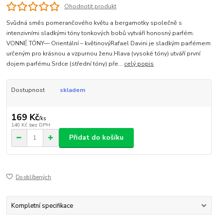
Ohodnotit produkt
Svůdná směs pomerančového květu a bergamotky společně s
intenzivními sladkými tóny tonkových bobů vytváří honosný parfém.
VONNÉ TÓNY— Orientální – květinovýRafael Davini je sladkým parfémem
určeným pro krásnou a vzpurnou ženu.Hlava (vysoké tóny) utváří první
dojem parfému.Srdce (střední tóny) pře...
celý popis
Dostupnost
skladem
169 Kč
/
ks
140 Kč
bez DPH
Přidat do košíku
Do oblíbených
Kompletní specifikace