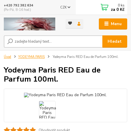
0
ks
+420 792 382 634
CZK
za
0 Kč
(Po-Pá, 8-16 hod.)
Menu
Hledat
Úvod
YODEYMA PARIS
Yodeyma Paris RED Eau de Parfum 100ml.
Yodeyma Paris RED Eau de
Parfum 100ml.
Ohodnotit produkt