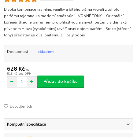
Divoká kombinace jasmínu, vanilky a bílého pižma vytváří z tohoto
parfému tajemnou a moderní směs vůní. VONNÉ TÓNY— Orientální –
kořeněnýRed je parfémem pro přitažlivou a smyslnou ženu s dámským
půvabem.Hlava (vysoké tóny) utváří první dojem parfému.Srdce (střední
tóny) představuje duši parfému.Z...
celý popis
Dostupnost
skladem
628 Kč
/
ks
519 Kč
bez DPH
Přidat do košíku
Do oblíbených
Kompletní specifikace