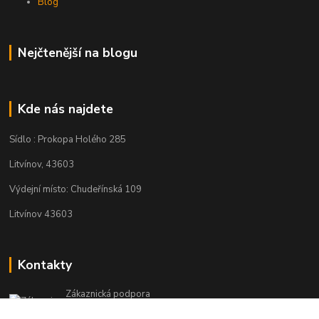
Blog
Nejčtenější na blogu
Kde nás najdete
Sídlo : Prokopa Holého 285
Litvínov, 43603
Výdejní místo: Chudeřínská 109
Litvínov 43603
Kontakty
Zákaznická podpora
+420 792 382 634