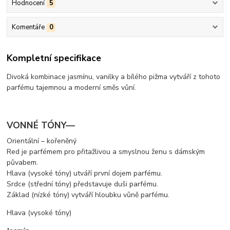
Hodnocení
5
Komentáře
0
Kompletní specifikace
Divoká kombinace jasmínu, vanilky a bílého pižma vytváří z tohoto
parfému tajemnou a moderní směs vůní.
VONNÉ TÓNY—
Orientální – kořeněný
Red je parfémem pro přitažlivou a smyslnou ženu s dámským
půvabem.
Hlava (vysoké tóny) utváří první dojem parfému.
Srdce (střední tóny) představuje duši parfému.
Základ (nízké tóny) vytváří hloubku vůně parfému.
Hlava (vysoké tóny)