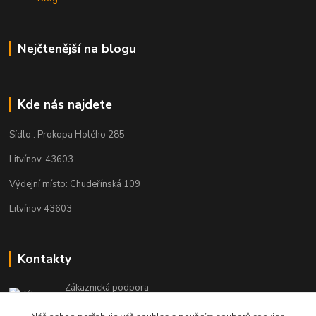
Nejčtenější na blogu
Kde nás najdete
Sídlo : Prokopa Holého 285
Litvínov, 43603
Výdejní místo: Chudeřínská 109
Litvínov 43603
Kontakty
Zákaznická podpora
+420 792 382 634