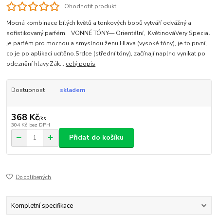
Ohodnotit produkt
Mocná kombinace bílých květů a tonkových bobů vytváří odvážný a
sofistikovaný parfém. VONNÉ TÓNY— Orientální, KvětinováVery Special
je parfém pro mocnou a smyslnou ženu.Hlava (vysoké tóny), je to první,
co je po aplikaci ucítěno.Srdce (střední tóny), začínají naplno vynikat po
odeznění hlavy.Zák...
celý popis
Dostupnost
skladem
368 Kč
/
ks
304 Kč
bez DPH
Přidat do košíku
Do oblíbených
Kompletní specifikace