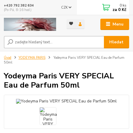
0
ks
+420 792 382 634
CZK
za
0 Kč
(Po-Pá, 8-16 hod.)
Menu
Hledat
Úvod
YODEYMA PARIS
Yodeyma Paris VERY SPECIAL Eau de Parfum
50ml
Yodeyma Paris VERY SPECIAL
Eau de Parfum 50ml