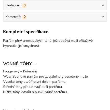
Hodnocení
0
Komentáře
0
Kompletní specifikace
Parfém plný aromatických tónů, jež dodává muži přitažlivě
hypnotizující smyslnost.
VONNÉ TÓNY—
Fougerový – Kořeněný
Wow Scent! je parfém pro žoviálního a veselého muže.
Vysoké tóny utváří první dojem parfému.
Střední tóny představují duši parfému.
Nízké tóny vytváří hloubku vůně parfému.