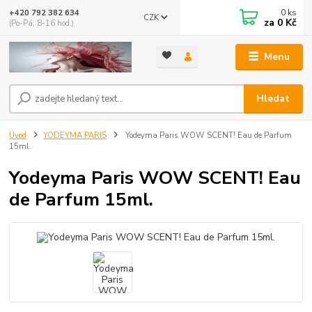
0
ks
+420 792 382 634
CZK
za
0 Kč
(Po-Pá, 8-16 hod.)
Menu
Hledat
Úvod
YODEYMA PARIS
Yodeyma Paris WOW SCENT! Eau de Parfum
15ml.
Yodeyma Paris WOW SCENT! Eau
de Parfum 15ml.