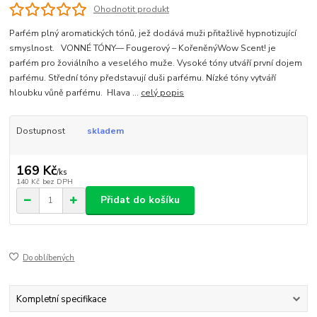
Ohodnotit produkt
Parfém plný aromatických tónů, jež dodává muži přitažlivě hypnotizující
smyslnost. VONNÉ TÓNY— Fougerový – KořeněnýWow Scent! je
parfém pro žoviálního a veselého muže. Vysoké tóny utváří první dojem
parfému. Střední tóny představují duši parfému. Nízké tóny vytváří
hloubku vůně parfému. Hlava ...
celý popis
Dostupnost
skladem
169 Kč
/
ks
140 Kč
bez DPH
Přidat do košíku
Do oblíbených
Kompletní specifikace