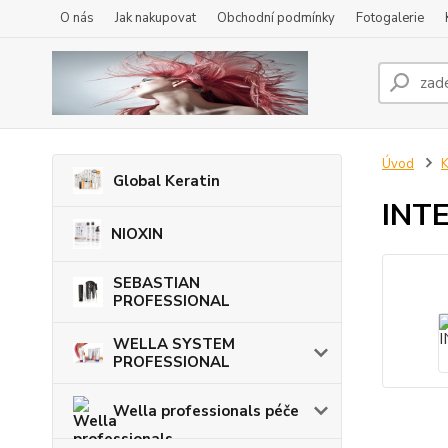
O nás
Jak nakupovat
Obchodní podmínky
Fotogalerie
Úvod
K
Global Keratin
INT
NIOXIN
SEBASTIAN
PROFESSIONAL
WELLA SYSTEM
PROFESSIONAL
Wella professionals péče