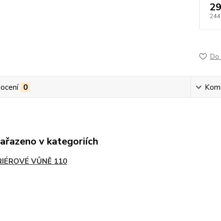
29
244
Do 
ocení
0
Kom
zařazeno v kategoriích
RIÉROVÉ VŮNĚ 110