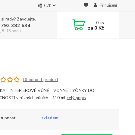
Přihlášení
CZK
 si rady? Zavolejte.
0
ks
 792 382 634
za
0 Kč
, 8-16 hod.)
Ohodnotit produkt
KA - INTERIÉROVÉ VŮNĚ - VONNÉ TYČINKY DO
NOSTI v různých vůních - 110 ml
celý popis
tupnost
skladem