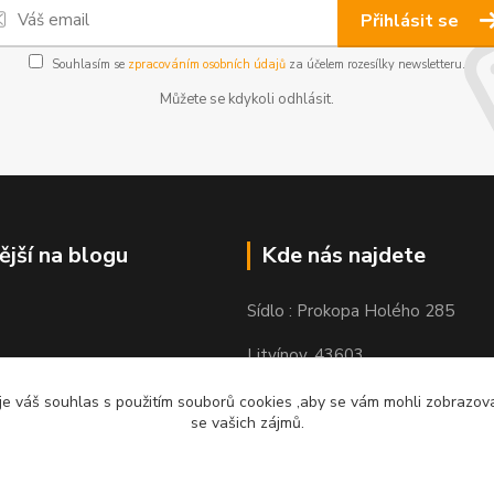
Přihlásit se
Souhlasím se
zpracováním osobních údajů
za účelem rozesílky newsletteru.
Můžete se kdykoli odhlásit.
ější na blogu
Kde nás najdete
Sídlo : Prokopa Holého 285
Litvínov, 43603
Výdejní místo: Chudeřínská 109
e váš souhlas s použitím souborů cookies ,aby se vám mohli zobrazovat
se vašich zájmů.
Litvínov 43603