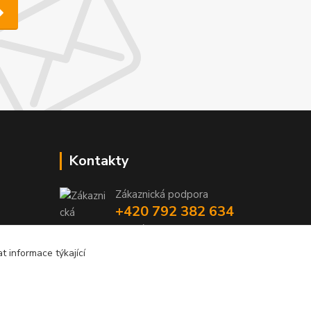
Kontakty
Zákaznická podpora
+420 792 382 634
(Po-Pá, 8-16 hod.)
 informace týkající
objednavky@kosmetikaprovlasy.com