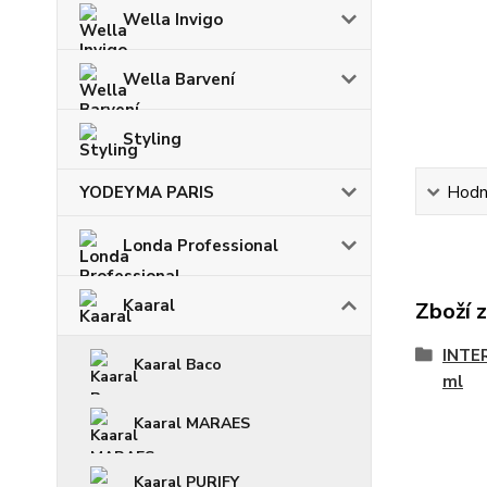
Wella Invigo
Wella Barvení
Styling
Hodn
YODEYMA PARIS
Londa Professional
Kaaral
Zboží 
INTE
Kaaral Baco
ml
Kaaral MARAES
Kaaral PURIFY