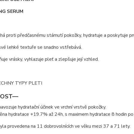
ING SERUM
á proti předčasnému stárnutí pokožky, hydratuje a poskytuje pr
své lehké textuře se snadno vstřebává.
uje vrásky, vyhlazuje pleť a zlepšuje její vzhled.
CHNY TYPY PLETI
NOST—
avozuje hydratační účinek ve vrchní vrstvě pokožky.
těna hydratace +19.7% až 24h, s maximem hydratace 8 hodin po ap
yla provedena na 11 dobrovolnících ve věku mezi 37 a 71 lety.