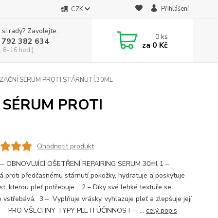
Přihlášení
CZK
 si rady? Zavolejte.
0
ks
 792 382 634
za
0 Kč
, 8-16 hod.)
ALIZAČNÍ SÉRUM PROTI STÁRNUTÍ.30ML
NÍ SÉRUM PROTI
Ohodnotit produkt
— OBNOVUJÍCÍ OŠETŘENÍ REPAIRING SERUM 30ml 1 –
 proti předčasnému stárnutí pokožky, hydratuje a poskytuje
st, kterou pleť potřebuje. 2 – Díky své lehké textuře se
 vstřebává. 3 – Vyplňuje vrásky, vyhlazuje pleť a zlepšuje její
d. PRO VŠECHNY TYPY PLETI ÚČINNOST— ...
celý popis