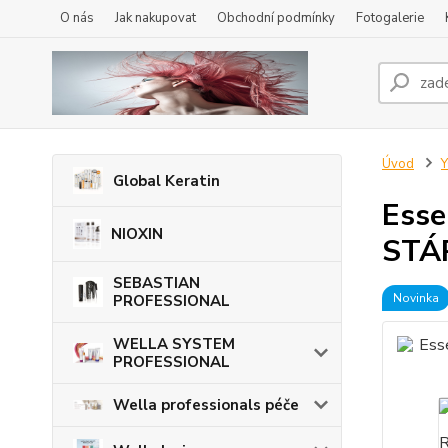
O nás
Jak nakupovat
Obchodní podmínky
Fotogalerie
Úvod
Global Keratin
Esse
NIOXIN
STÁ
SEBASTIAN
Novinka
PROFESSIONAL
WELLA SYSTEM
PROFESSIONAL
Wella professionals péče