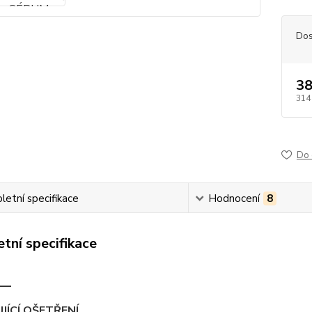
Dos
38
314
Do 
etní specifikace
Hodnocení
8
tní specifikace
S—
ÍCÍ OŠETŘENÍ