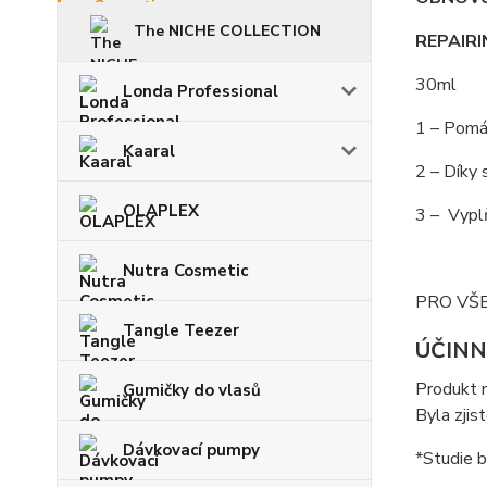
The NICHE COLLECTION
REPAIR
30ml
Londa Professional
1 – Pomáh
Kaaral
2 – Díky 
OLAPLEX
3 – Vyplň
Nutra Cosmetic
PRO VŠE
Tangle Teezer
ÚČIN
Produkt n
Gumičky do vlasů
Byla zjis
Dávkovací pumpy
*Studie b