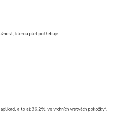
užnost, kterou pleť potřebuje.
likaci, a to až 36,2%, ve vrchních vrstvách pokožky*.