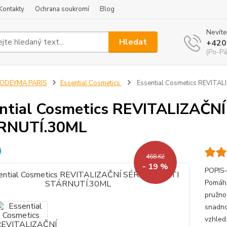
Kontakty
Ochrana soukromí
Blog
Nevíte
Hledat
+420
(Po-Pá
YODEYMA PARIS
Essential Cosmetics
Essential Cosmetics REVIT
ntial Cosmetics REVITALIZAČ
RNUTÍ.30ML
468 Kč
- 19 %
POPIS
Pomáhá
pružno
snadno
vzhle