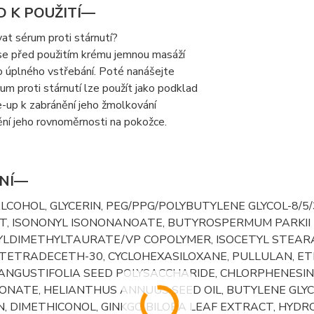
 K POUŽITÍ—
vat sérum proti stárnutí?
se před použitím krému jemnou masáží
o úplného vstřebání. Poté nanášejte
um proti stárnutí lze použít jako podklad
-up k zabránění jeho žmolkování
tění jeho rovnoměrnosti na pokožce.
ENÍ—
LCOHOL, GLYCERIN, PEG/PPG/POLYBUTYLENE GLYCOL-8/5
T, ISONONYL ISONONANOATE, BUTYROSPERMUM PARKII
YLDIMETHYLTAURATE/VP COPOLYMER, ISOCETYL STEARA
TETRADECETH-30, CYCLOHEXASILOXANE, PULLULAN, ET
 ANGUSTIFOLIA SEED POLYSACCHARIDE, CHLORPHENESI
ONATE, HELIANTHUS ANNUUS SEED OIL, BUTYLENE GLY
N, DIMETHICONOL, GINKGO BILOBA LEAF EXTRACT, HYDR