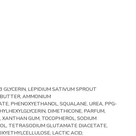
/3 GLYCERIN, LEPIDIUM SATIVUM SPROUT
 BUTTER, AMMONIUM
TE, PHENOXYETHANOL, SQUALANE, UREA, PPG-
HYLHEXYLGLYCERIN, DIMETHICONE, PARFUM,
N, XANTHAN GUM, TOCOPHEROL, SODIUM
COL, TETRASODIUM GLUTAMATE DIACETATE,
OXYETHYLCELLULOSE, LACTIC ACID,