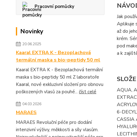
NÁVOD
Pracovní pomůcky
Jak použí
Aplikuje 
Novinky
až do jeh
krém. Sér
20.06.2025
pod make
Kaaral EXTRA K - Bezoplachová
a k zajiš
termální maska s bio-peptidy 50 ml
Kaaral EXTRA K - Bezoplachová termální
maska s bio-peptidy 50 ml Z laboratoře
SLOŽ
Kaaral, nové exkluzivní složení pro obnovu
AQUA, A
poškozených vlasů za pouhé...
číst celé
EXTRAC
ACRYLO
04.03.2026
6-DECYL
MARAES
CASSIA
MARAES Revoluční péče pro dodání
HYALUR
intenzivní výživy, měkkosti a síly vlasům.
LECITHI
Nejrevolučnější a nejinovativnější péče pro