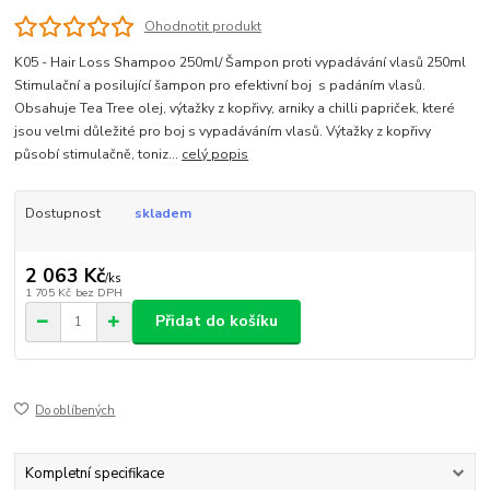
Ohodnotit produkt
K05 - Hair Loss Shampoo 250ml/ Šampon proti vypadávání vlasů 250ml
Stimulační a posilující šampon pro efektivní boj s padáním vlasů.
Obsahuje Tea Tree olej, výtažky z kopřivy, arniky a chilli papriček, které
jsou velmi důležité pro boj s vypadáváním vlasů. Výtažky z kopřivy
působí stimulačně, toniz...
celý popis
Dostupnost
skladem
2 063 Kč
/
ks
1 705 Kč
bez DPH
Přidat do košíku
Do oblíbených
Kompletní specifikace