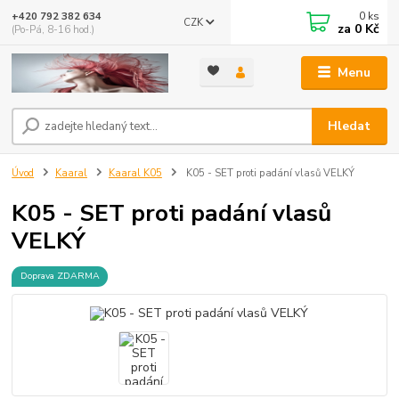
0
ks
+420 792 382 634
CZK
za
0 Kč
(Po-Pá, 8-16 hod.)
Menu
Hledat
Úvod
Kaaral
Kaaral K05
K05 - SET proti padání vlasů VELKÝ
K05 - SET proti padání vlasů
VELKÝ
Doprava ZDARMA