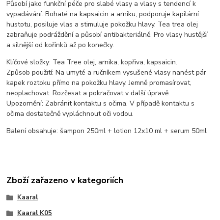
Působí jako funkční péče pro slabé vlasy a vlasy s tendencí k
vypadávání. Bohaté na kapsaicin a arniku, podporuje kapilární
hustotu, posiluje vlas a stimuluje pokožku hlavy. Tea trea olej
zabraňuje podráždění a působí antibakteriálně. Pro vlasy hustější
a silnější od kořínků až po konečky.
Klíčové složky: Tea Tree olej, arnika, kopřiva, kapsaicin.
Způsob použití: Na umyté a ručníkem vysušené vlasy nanést pár
kapek roztoku přímo na pokožku hlavy. Jemně promasírovat,
neoplachovat. Rozčesat a pokračovat v další úpravě.
Upozornění: Zabránit kontaktu s očima. V případě kontaktu s
očima dostatečně vypláchnout oči vodou.
Balení obsahuje: šampon 250ml + lotion 12x10 ml + serum 50ml
Zboží zařazeno v kategoriích
Kaaral
Kaaral K05