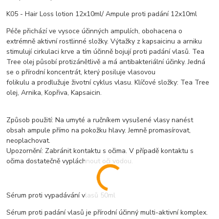
K05 - Hair Loss lotion 12x10ml/ Ampule proti padání 12x10ml
Péče přichází ve vysoce účinných ampulích, obohacena o
extrémně aktivní rostlinné složky. Výtažky z kapsaicinu a arniku
stimulují cirkulaci krve a tím účinně bojují proti padání vlasů. Tea
Tree olej působí protizánětlivě a má antibakteriální účinky. Jedná
se o přírodní koncentrát, který posiluje vlasovou
folikulu a prodlužuje životní cyklus vlasu. Klíčové složky: Tea Tree
olej, Arnika, Kopřiva, Kapsaicin.
Způsob použití: Na umyté a ručníkem vysušené vlasy nanést
obsah ampule přímo na pokožku hlavy. Jemně promasírovat,
neoplachovat.
Upozornění: Zabránit kontaktu s očima. V případě kontaktu s
očima dostatečně vypláchnout oči vodou.
Sérum proti vypadávání vlasů 50ml
Sérum proti padání vlasů je přírodní účinný multi-aktivní komplex.