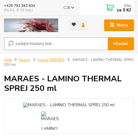
0
ks
+420 792 382 634
CZK
za
0 Kč
(Po-Pá, 8-16 hod.)
Menu
Hledat
Úvod
Kaaral
Kaaral MARAES
MARAES - LAMINO THERMAL SPREJ
250 ml
MARAES - LAMINO THERMAL
SPREJ 250 ml