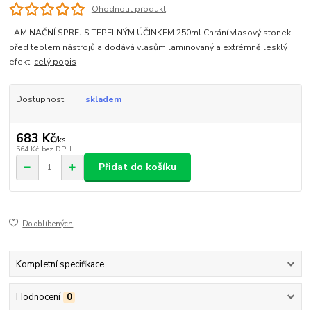
Ohodnotit produkt
LAMINAČNÍ SPREJ S TEPELNÝM ÚČINKEM 250ml Chrání vlasový stonek
před teplem nástrojů a dodává vlasům laminovaný a extrémně lesklý
efekt.
celý popis
Dostupnost
skladem
683 Kč
/
ks
564 Kč
bez DPH
Přidat do košíku
Do oblíbených
Kompletní specifikace
Hodnocení
0