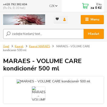
0
ks
+420 792 382 634
CZK
za
0 Kč
(Po-Pá, 8-16 hod.)
Menu
Hledat
Úvod
Kaaral
Kaaral MARAES
MARAES - VOLUME CARE
kondicionér 500 ml
MARAES - VOLUME CARE
kondicionér 500 ml