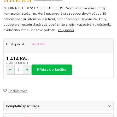
NIOXIN NIGHT DENSITY RESCUE SERUM Noční vlasová kúra s lehký
nemastným složením, která nezanechává za sebou zbytky působí již
během spánku. Intenzivní ošetření je obohaceno o Oxydine24 , který
podporuje hustotu vlasů a zároveň snižuje jejich vypadávání v důsledku
oxidačního stresu vlasové pokožk...
celý popis
Dostupnost
do 3 dnů
1 414 Kč
/
ks
1 169 Kč
bez DPH
Přidat do košíku
Do oblíbených
Kompletní specifikace