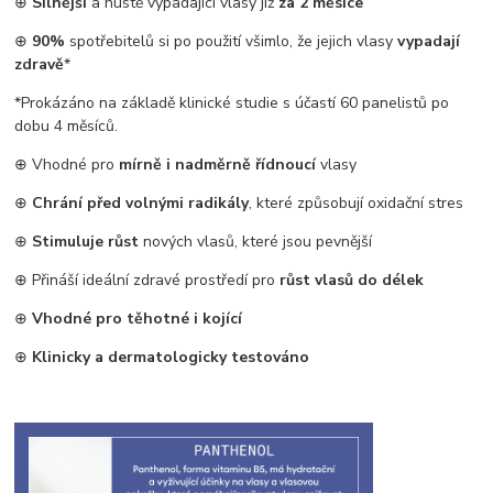
⊕
Silnější
a hustě vypadající vlasy již
za 2 měsíce
⊕
90%
spotřebitelů si po použití všimlo, že jejich vlasy
vypadají
zdravě
*
*Prokázáno na základě klinické studie s účastí 60 panelistů po
dobu 4 měsíců.
⊕ Vhodné pro
mírně i nadměrně řídnoucí
vlasy
⊕
Chrání před volnými radikály
, které způsobují oxidační stres
⊕
Stimuluje růst
nových vlasů, které jsou pevnější
⊕ Přináší ideální zdravé prostředí pro
růst vlasů do délek
⊕
Vhodné pro těhotné i kojící
⊕
Klinicky a dermatologicky testováno