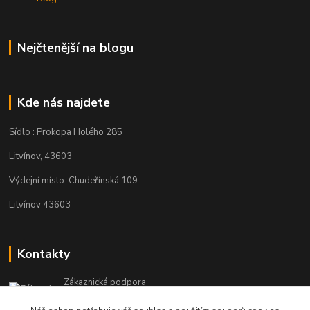
Nejčtenější na blogu
Kde nás najdete
Sídlo : Prokopa Holého 285
Litvínov, 43603
Výdejní místo: Chudeřínská 109
Litvínov 43603
Kontakty
Zákaznická podpora
+420 792 382 634