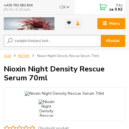
0
ks
+420 792 382 634
CZK
za
0 Kč
(Po-Pá, 8-16 hod.)
Menu
Hledat
Úvod
NIOXIN
Nioxin Night Density Rescue Serum 70ml
Nioxin Night Density Rescue
Serum 70ml
Ohodnotit produkt