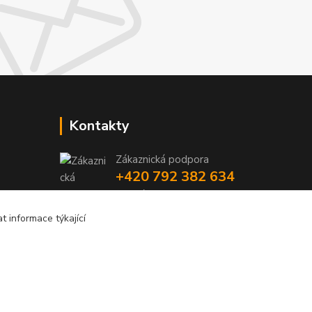
Kontakty
Zákaznická podpora
+420 792 382 634
(Po-Pá, 8-16 hod.)
 informace týkající
objednavky@kosmetikaprovlasy.com