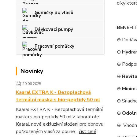
díky kter
Gumičky do vlasů
BENEFIT
Dávkovací pumpy
⊕ Dodáv
Pracovní pomůcky
⊕
Hydra
⊕ Podporu
Novinky
⊕
Revita
20.06.2025
⊕
Minima
Kaaral EXTRA K - Bezoplachová
termální maska s bio-peptidy 50 ml
⊕ Snadno
Kaaral EXTRA K - Bezoplachová termální
⊕
Odolně
maska s bio-peptidy 50 ml Z laboratoře
Kaaral, nové exkluzivní složení pro obnovu
⊕ Vhod
poškozených vlasů za pouhé...
číst celé