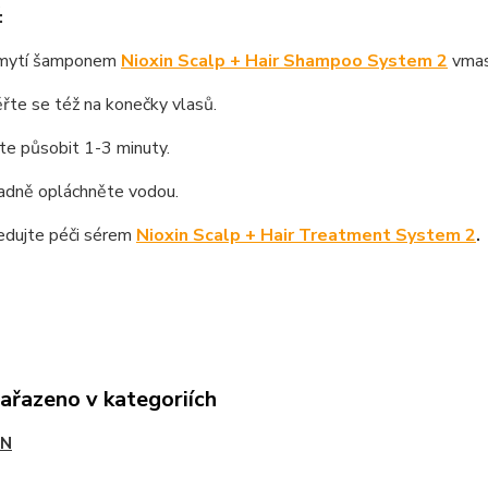
:
mytí šamponem
Nioxin Scalp + Hair Shampoo System 2
vmasí
te se též na konečky vlasů.
e působit 1-3 minuty.
dně opláchněte vodou.
dujte péči sérem
Nioxin Scalp + Hair Treatment System 2
.
zařazeno v kategoriích
IN