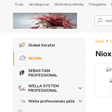
O nás
Jak nakupovat
Obchodní podmínky
Fotogalerie
Úvod
N
Global Keratin
Niox
NIOXIN
SEBASTIAN
PROFESSIONAL
WELLA SYSTEM
PROFESSIONAL
Wella professionals péče