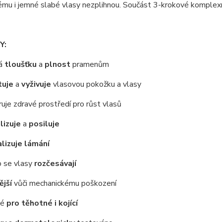
ému i jemné slabé vlasy nezplihnou. Součást 3-krokové komplexn
Y:
á
tloušťku
a
plnost
pramenům
tuje
a
vyživuje
vlasovou pokožku a vlasy
je zdravé prostředí pro růst vlasů
lizuje
a
posiluje
lizuje lámání
 se vlasy
rozčesávají
jší
vůči mechanickému poškození
né
pro těhotné i kojící