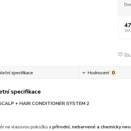
Dos
47
393
Do 
etní specifikace
Hodnocení
0
tní specifikace
SCALP + HAIR CONDITIONER SYSTEM 2
nér na vlasovou pokožku a
přírodní, nebarvené a chemicky neo