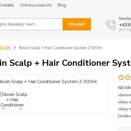
Kontakty
Ochrana soukromí
Blog
Nevíte
Hledat
+420
(Po-Pá
IOXIN
Nioxin Scalp + Hair Conditioner System 2 300ml
in Scalp + Hair Conditioner Sy
NIOXI
vlasov
vlasy s
vlasy 
Dodává