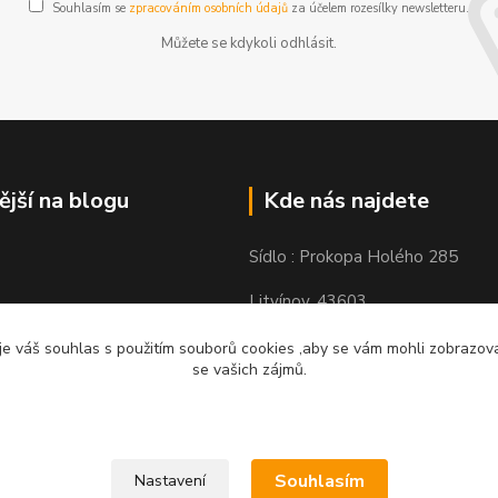
Souhlasím se
zpracováním osobních údajů
za účelem rozesílky newsletteru.
Můžete se kdykoli odhlásit.
ější na blogu
Kde nás najdete
Sídlo : Prokopa Holého 285
Litvínov, 43603
Výdejní místo: Chudeřínská 109
e váš souhlas s použitím souborů cookies ,aby se vám mohli zobrazovat
se vašich zájmů.
Litvínov 43603
Souhlasím
Nastavení