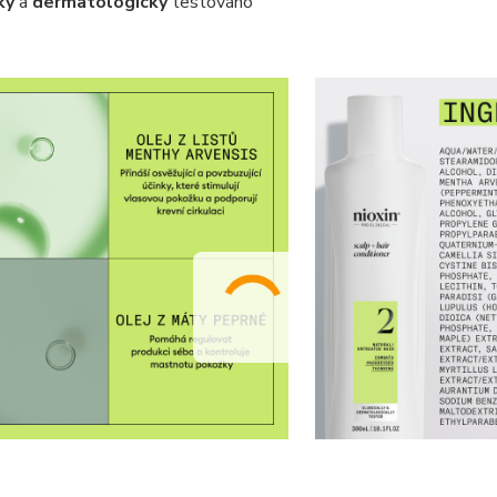
ky
a
dermatologicky
testováno