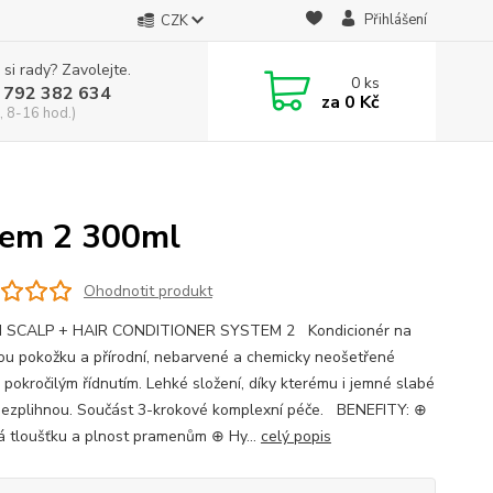
Přihlášení
CZK
 si rady? Zavolejte.
0
ks
 792 382 634
za
0 Kč
, 8-16 hod.)
stem 2 300ml
Ohodnotit produkt
N SCALP + HAIR CONDITIONER SYSTEM 2 Kondicionér na
ou pokožku a přírodní, nebarvené a chemicky neošetřené
 pokročilým řídnutím. Lehké složení, díky kterému i jemné slabé
nezplihnou. Součást 3-krokové komplexní péče. BENEFITY: ⊕
 tloušťku a plnost pramenům ⊕ Hy...
celý popis