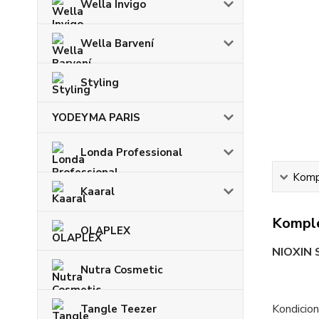
Wella Invigo
Wella Barvení
Styling
YODEYMA PARIS
Londa Professional
Kompl
Kaaral
Komple
OLAPLEX
NIOXIN
Nutra Cosmetic
Kondicio
Tangle Teezer