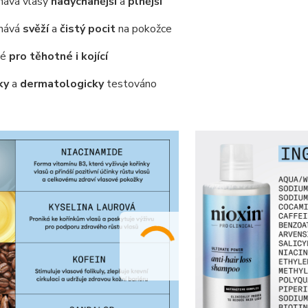
ává vlasy
nadýchanější
a
plnější
hává
svěží
a
čistý pocit
na pokožce
né
pro těhotné i kojící
ky
a
dermatologicky
testováno