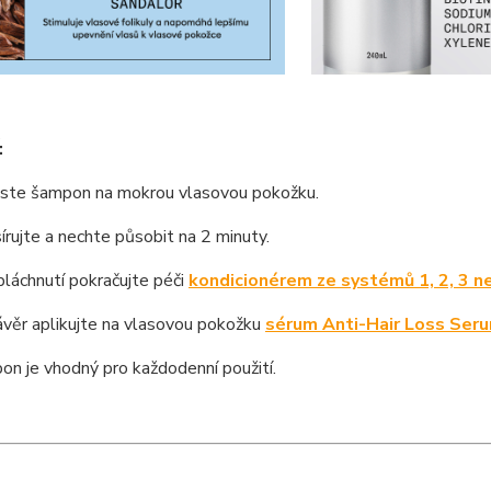
:
te šampon na mokrou vlasovou pokožku.
ujte a nechte působit na 2 minuty.
láchnutí pokračujte péči
k
ondicionérem ze systémů 1, 2, 3 n
věr aplikujte na vlasovou pokožku
sérum Anti-Hair Loss Ser
n je vhodný pro každodenní použití.