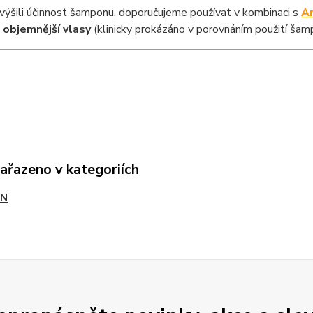
ýšili účinnost šamponu, doporučujeme používat v kombinaci s
An
a objemnější vlasy
(klinicky prokázáno v porovnáním použití šam
zařazeno v kategoriích
IN