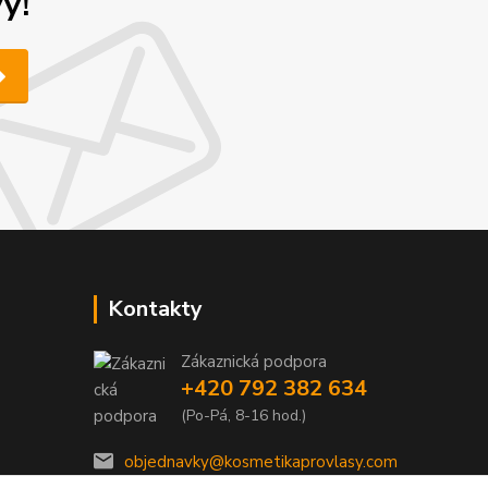
y!
Kontakty
Zákaznická podpora
+420 792 382 634
(Po-Pá, 8-16 hod.)
objednavky@kosmetikaprovlasy.com