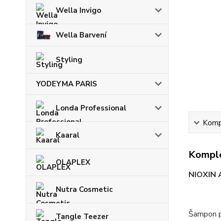
Wella Invigo
Wella Barvení
Styling
YODEYMA PARIS
Londa Professional
Kompl
Kaaral
Komple
OLAPLEX
NIOXIN
Nutra Cosmetic
Šampon pr
Tangle Teezer