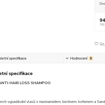
Dos
94
782
Do 
etní specifikace
Hodnocení
0
tní specifikace
 ANTI-HAIR LOSS SHAMPOO
oti vypadávání vlasů s niacinamidem, biotinem, kofeinem a Sanda