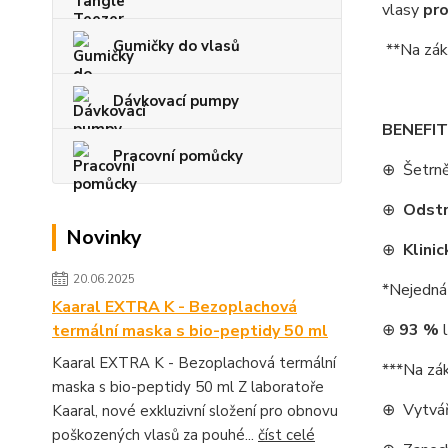
vlasy
pro
Gumičky do vlasů
**Na zákl
Dávkovací pumpy
BENEFIT
Pracovní pomůcky
⊕ Šetrně
⊕
Odstr
Novinky
⊕
Klini
20.06.2025
*Nejedná 
Kaaral EXTRA K - Bezoplachová
⊕
93 %
l
termální maska s bio-peptidy 50 ml
Kaaral EXTRA K - Bezoplachová termální
***Na zák
maska s bio-peptidy 50 ml Z laboratoře
⊕ Vytváří
Kaaral, nové exkluzivní složení pro obnovu
poškozených vlasů za pouhé...
číst celé