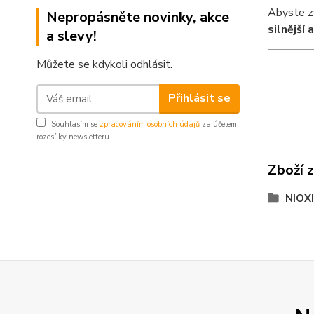
Abyste zv
Nepropásněte novinky, akce
silnější 
a slevy!
Můžete se kdykoli odhlásit.
Přihlásit se
Souhlasím se
zpracováním osobních údajů
za účelem
rozesílky newsletteru.
Zboží 
NIOX