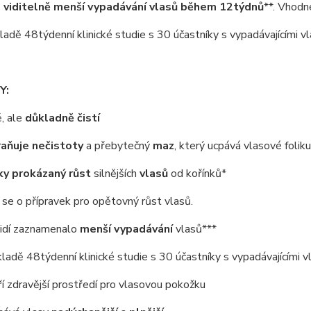
 viditelně menší vypadávání vlasů během 12týdnů
**. Vhodn
adě 48týdenní klinické studie s 30 účastníky s vypadávajícími vl
Y:
, ale
důkladně čistí
aňuje
nečistoty
a přebytečný
maz
, který ucpává vlasové foliku
cky prokázaný růst
silnějších
vlasů
od kořínků*
se o přípravek pro opětovný růst vlasů.
idí zaznamenalo
menší vypadávání
vlasů***
ladě 48týdenní klinické studie s 30 účastníky s vypadávajícími v
 zdravější prostředí pro vlasovou pokožku