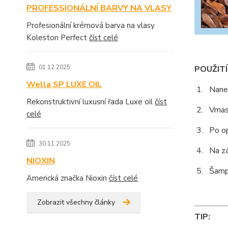
PROFESSIONÁLNÍ BARVY NA VLASY
Profesionální krémová barva na vlasy
Koleston Perfect
číst celé
01.12.2025
POUŽITÍ
Wella SP LUXE OIL
1. Nanes
Rekonstruktivní luxusní řada Luxe oil
číst
2. Vmasír
celé
3. Po op
30.11.2025
4. Na zá
NIOXIN
5. Šampo
Americká značka Nioxin
číst celé
Zobrazit všechny články
TIP: