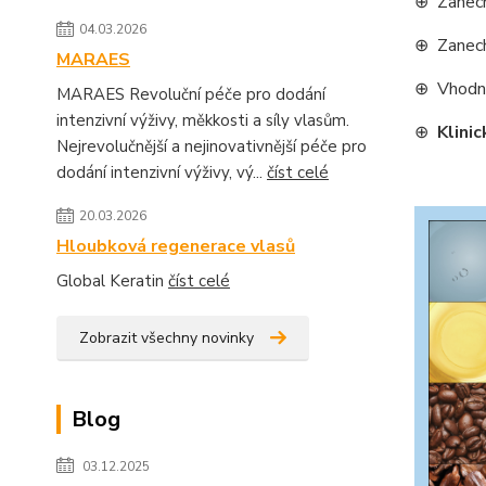
⊕ Zanech
04.03.2026
⊕ Zanec
MARAES
⊕ Vhod
MARAES Revoluční péče pro dodání
intenzivní výživy, měkkosti a síly vlasům.
⊕
Klinic
Nejrevolučnější a nejinovativnější péče pro
dodání intenzivní výživy, vý...
číst celé
20.03.2026
Hloubková regenerace vlasů
Global Keratin
číst celé
Zobrazit všechny novinky
Blog
03.12.2025