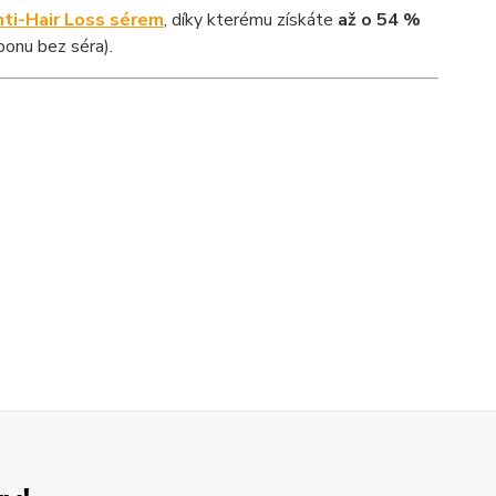
ti-Hair Loss sérem
, díky kterému získáte
až o 54 %
ponu bez séra).