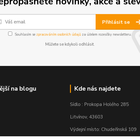
epropásněte novinky, akce a slev
Přihlásit se
Souhlasím se
zpracováním osobních údajů
za účelem rozesílky newsletteru.
Můžete se kdykoli odhlásit.
ější na blogu
Kde nás najdete
Sídlo : Prokopa Holého 285
Litvínov, 43603
Výdejní místo: Chudeřínská 109