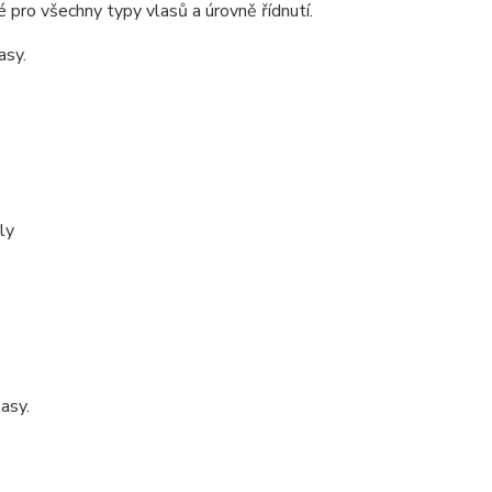
é pro všechny typy vlasů a úrovně řídnutí.
asy.
ly
lasy.