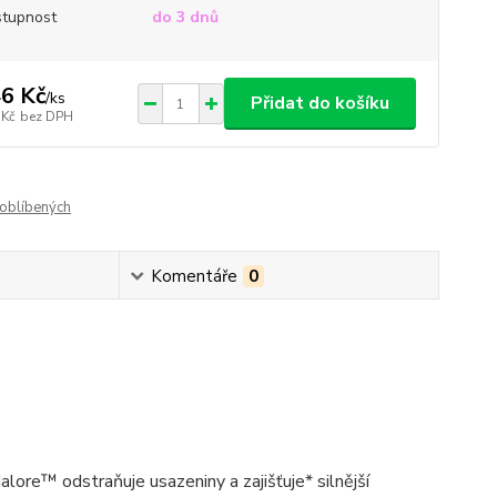
tupnost
do 3 dnů
6 Kč
/
ks
Přidat do košíku
 Kč
bez DPH
oblíbených
Komentáře
0
lore™ odstraňuje usazeniny a zajišťuje* silnější