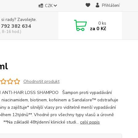
Přihlášení
CZK
 si rady? Zavolejte.
0
ks
 792 382 634
za
0 Kč
, 8-16 hod.)
ml
Ohodnotit produkt
N ANTI-HAIR LOSS SHAMPOO Šampon proti vypadávání
s niacinamidem, biotinem, kofeinem a Sandalore™ odstraňuje
ny a zajišťuje* silnější vlasy pro viditelně menší vypadávání
během 12týdnů**. Vhodné pro všechny typy vlasů a úrovně
. **Na základě 48týdenní klinické studi...
celý popis