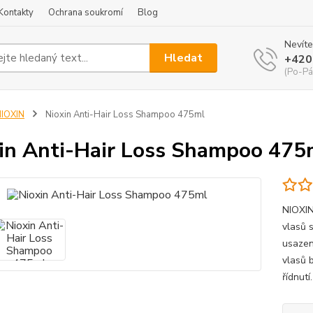
Kontakty
Ochrana soukromí
Blog
Nevíte
Hledat
+420
(Po-Pá
IOXIN
Nioxin Anti-Hair Loss Shampoo 475ml
in Anti-Hair Loss Shampoo 475
NIOXI
vlasů 
usazeni
vlasů 
řídnutí