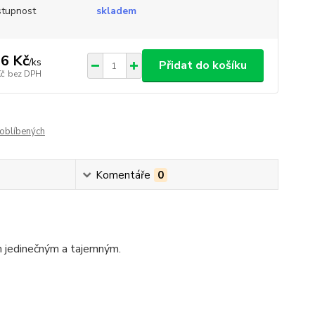
tupnost
skladem
6 Kč
/
ks
Přidat do košíku
Kč
bez DPH
oblíbených
Komentáře
0
m jedinečným a tajemným.