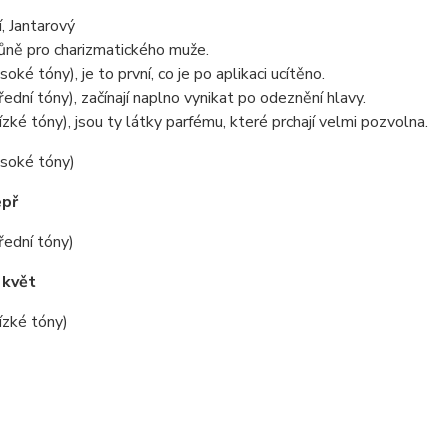
í, Jantarový
ůně pro charizmatického muže.
oké tóny), je to první, co je po aplikaci ucítěno.
řední tóny), začínají naplno vynikat po odeznění hlavy.
ízké tóny), jsou ty látky parfému, které prchají velmi pozvolna.
ysoké tóny)
epř
řední tóny)
 květ
ízké tóny)