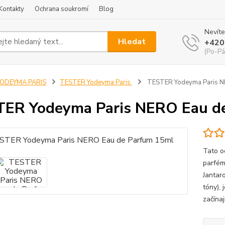
Kontakty
Ochrana soukromí
Blog
Nevíte
Hledat
+420
(Po-Pá
YODEYMA PARIS
TESTER Yodeyma Paris
TESTER Yodeyma Paris N
ER Yodeyma Paris NERO Eau d
Tato o
parfém
Jantar
tóny), 
začínaj