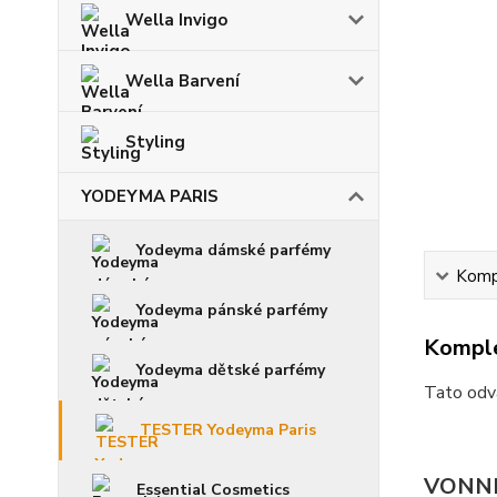
Wella Invigo
Wella Barvení
Styling
YODEYMA PARIS
Yodeyma dámské parfémy
Kompl
Yodeyma pánské parfémy
Komple
Yodeyma dětské parfémy
Tato odvá
TESTER Yodeyma Paris
VONN
Essential Cosmetics