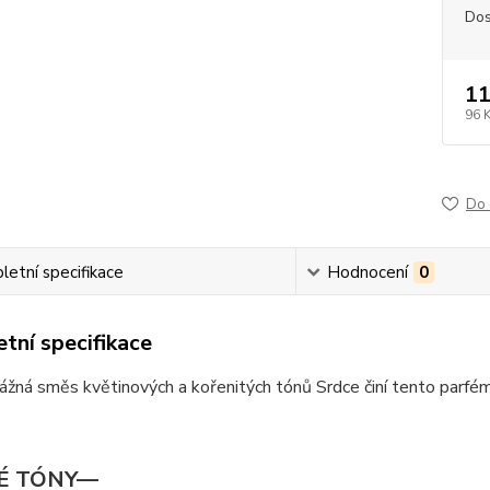
Dos
11
96 
Do 
etní specifikace
Hodnocení
0
tní specifikace
žná směs květinových a kořenitých tónů Srdce činí tento parfé
É TÓNY—