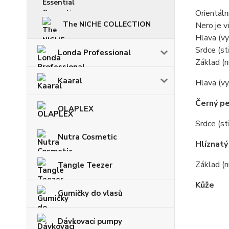
Orientáln
The NICHE COLLECTION
Nero je v
Hlava (vys
Srdce (st
Londa Professional
Základ (n
Kaaral
Hlava (v
Černý p
OLAPLEX
Srdce (st
Nutra Cosmetic
Hlíznatý
Základ (n
Tangle Teezer
Kůže
Gumičky do vlasů
Dávkovací pumpy