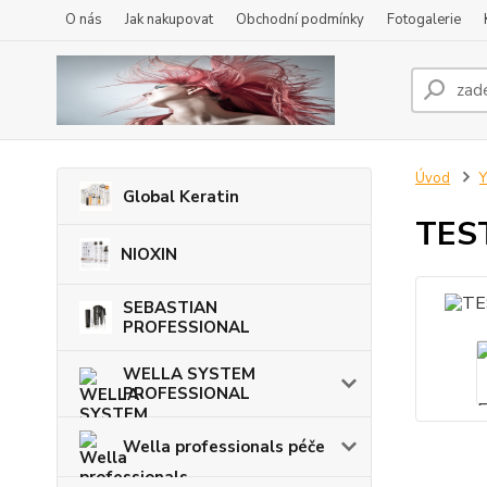
O nás
Jak nakupovat
Obchodní podmínky
Fotogalerie
Úvod
Global Keratin
TEST
NIOXIN
SEBASTIAN
PROFESSIONAL
WELLA SYSTEM
PROFESSIONAL
Wella professionals péče