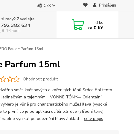
Přihlášení
CZK
 si rady? Zavolejte.
0
ks
 792 382 634
za
0 Kč
, 8-16 hod.)
ERO Eau de Parfum 15ml
e Parfum 15ml
Ohodnotit produkt
dvážná směs květinových a kořenitých tónů Srdce činí tento
 jedinečným a tajemným. VONNÉ TÓNY— Orientální,
ovýNero je vůně pro charizmatického muže.Hlava (vysoké
je to první, co je po aplikaci ucítěno.Srdce (střední tóny),
í naplno vynikat po odeznění hlavy.Základ ...
celý popis