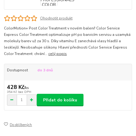
Ohodnotit produkt
ColorMotion+ Post Color Treatment v novém balení! Color Service
Express Color Treatment optimalizuje pH po barvicím servisu a uzamyká
molekuly barev už za 30 s. Díky vitamínu E zanechává vlasy hladší a
lesklejší. Neobsahuje silikony. Hlavní přednosti Color Service Express
Color Treatment: chrání...
celý popis
Dostupnost
do 3 dnů
428 Kč
/
ks
354 Kč
bez DPH
Přidat do košíku
Do oblíbených