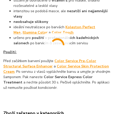
složení je obohacené o
vitamín E
pro hladké, snadno
rozčesatelné a lesklé vlasy
intenzitou se podobá masce, ale
nezatíží ani nejjemnější
vlasy
neobsahuje silikony
ideální neutralizace po barvách
Koleston Perfect
Me+
,
Illumina Color
a
Color Touch
určeno pro
použití v profesionálních kadeřnických
salonech
po barvicím či zesvětlovacím servisu
Použití:
Před začátkem barvení použijte
Color Service Pre-Color
Structural Surface Enhancer
a
Color Service Skin Protection
Cream
. Po servisu z vlasů vypláchněte barvu a umyjte je vhodným
šamponem. Pak naneste
Color Service Express Color
Treatment
a nechte působit 30 s. Pečlivě opláchněte. Po aplikaci
už nemusíte používat kondicionér.
Zboží zařazeno v kategoriích