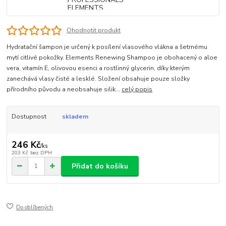
Ohodnotit produkt
Hydratační šampon je určený k posílení vlasového vlákna a šetrnému
mytí citlivé pokožky. Elements Renewing Shampoo je obohacený o aloe
vera, vitamín E, olivovou esenci a rostlinný glycerin, díky kterým
zanechává vlasy čisté a lesklé. Složení obsahuje pouze složky
přírodního původu a neobsahuje silik...
celý popis
Dostupnost
skladem
246 Kč
/
ks
203 Kč
bez DPH
Přidat do košíku
Do oblíbených