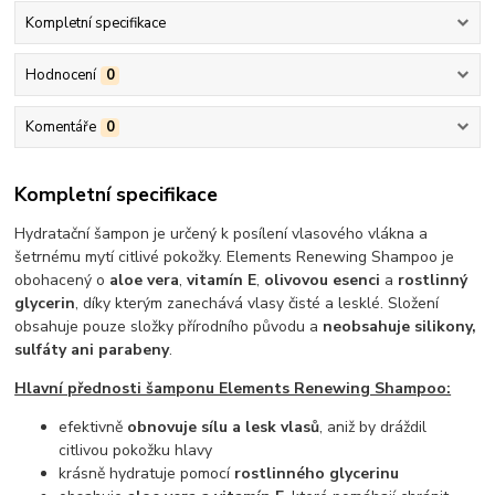
Kompletní specifikace
Hodnocení
0
Komentáře
0
Kompletní specifikace
Hydratační šampon je určený k posílení vlasového vlákna a
šetrnému mytí citlivé pokožky. Elements Renewing Shampoo je
obohacený o
aloe vera
,
vitamín E
,
olivovou esenci
a
rostlinný
glycerin
, díky kterým zanechává vlasy čisté a lesklé. Složení
obsahuje pouze složky přírodního původu a
neobsahuje silikony,
sulfáty ani parabeny
.
Hlavní přednosti šamponu Elements Renewing Shampoo:
efektivně
obnovuje sílu a lesk vlasů
, aniž by dráždil
citlivou pokožku hlavy
krásně hydratuje pomocí
rostlinného glycerinu