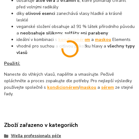
obsahuje
aloe vera
a
vitamín E
, které pomáhají chránit
před volnými radikály
díky
olivové esenci
zanechává vlasy hladké a krásně
lesklé
veganské složení obsahuje až 91 % látek přírodního původu
a
neobsahuje silikony, sulfáty ani parabeny
ideální v kombinaci s
kondicionérem
a
maskou
Elements
vhodné pro suchou a citlivou pokožku hlavy a
všechny typy
vlasů
Použití:
Naneste do vlhkých vlasů, napěňte a vmasírujte. Pečlivě
opláchněte a proces zopakujte dle potřeby. Pro nejlepší výsledky
používejte společně s
kondicionérem
/
maskou
a
sérem
ze stejné
řady.
Zboží zařazeno v kategoriích
Wella professionals péče