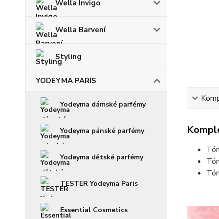
Wella Invigo
Wella Barvení
Styling
YODEYMA PARIS
Kompl
Yodeyma dámské parfémy
Komple
Yodeyma pánské parfémy
Tón
Yodeyma dětské parfémy
Tón
Tón
TESTER Yodeyma Paris
Essential Cosmetics