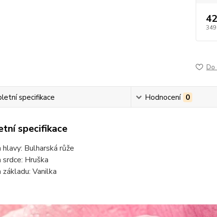
42
349
Do 
etní specifikace
Hodnocení
0
tní specifikace
 hlavy: Bulharská růže
 srdce: Hruška
 základu: Vanilka