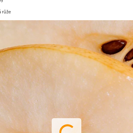
á růže