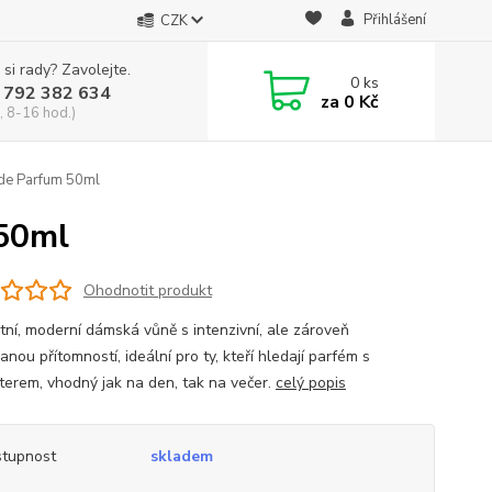
Přihlášení
CZK
 si rady? Zavolejte.
0
ks
 792 382 634
za
0 Kč
, 8-16 hod.)
de Parfum 50ml
 50ml
Ohodnotit produkt
tní, moderní dámská vůně s intenzivní, ale zároveň
anou přítomností, ideální pro ty, kteří hledají parfém s
terem, vhodný jak na den, tak na večer.
celý popis
tupnost
skladem