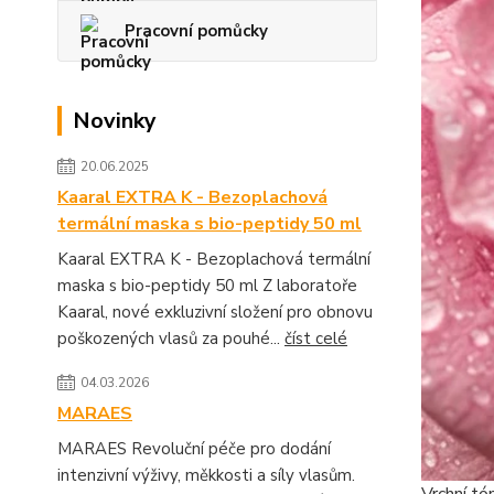
Pracovní pomůcky
Novinky
20.06.2025
Kaaral EXTRA K - Bezoplachová
termální maska s bio-peptidy 50 ml
Kaaral EXTRA K - Bezoplachová termální
maska s bio-peptidy 50 ml Z laboratoře
Kaaral, nové exkluzivní složení pro obnovu
poškozených vlasů za pouhé...
číst celé
04.03.2026
MARAES
MARAES Revoluční péče pro dodání
intenzivní výživy, měkkosti a síly vlasům.
Vrchní tó